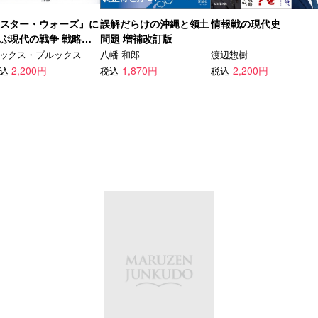
スター・ウォーズ』に
誤解だらけの沖縄と領土
情報戦の現代史
ぶ現代の戦争 戦略の
問題 増補改訂版
襲
ックス・ブルックス
八幡 和郎
渡辺惣樹
2,200円
1,870円
2,200円
込
税込
税込