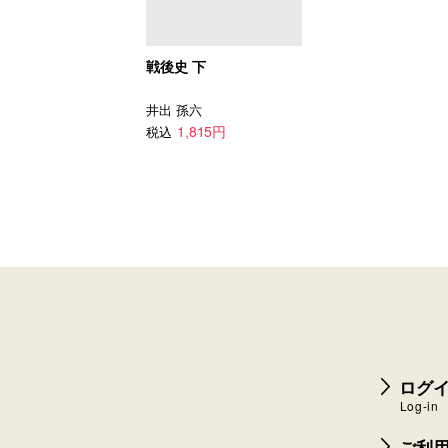
戦後史 下
井出 孫六
1,815円
税込
ログイ
Log-in
ご利