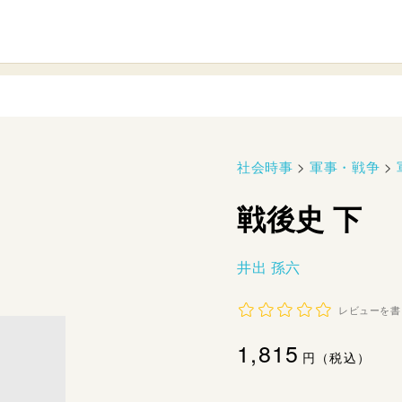
社会時事
>
軍事・戦争
>
戦後史 下
井出 孫六
レビューを書
通
1,815
円（税込）
常