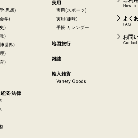
実用
How to
学·思想)
実用(スポーツ)
よく
会学)
実用(趣味)
FAQ
史)
手帳·カレンダー
お問
教)
Contact
地図旅行
神世界)
理)
雑誌
育)
輸入雑貨
Variety Goods
·経済·法律
事
ス
格