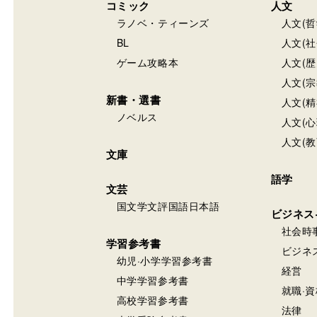
コミック
人文
ラノベ・ティーンズ
人文(哲
BL
人文(社
ゲーム攻略本
人文(歴
人文(宗
新書・選書
人文(精
ノベルス
人文(心
人文(教
文庫
語学
文芸
国文学文評国語日本語
ビジネス
社会時
学習参考書
ビジネ
幼児·小学学習参考書
経営
中学学習参考書
就職·資
高校学習参考書
法律