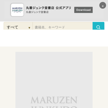
×
コンテンツに
進む
▾
検
索
こだわり
検索
カテゴリー
検索
対
象