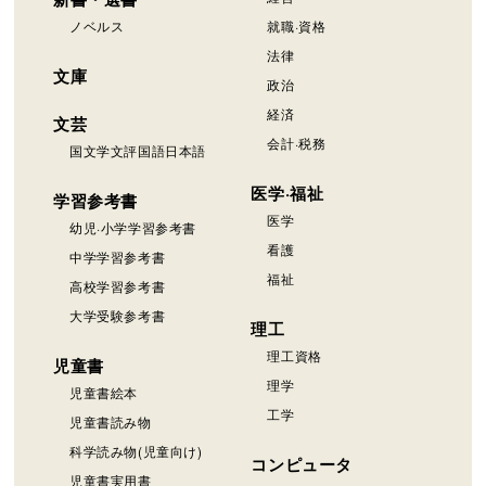
ノベルス
就職·資格
法律
文庫
政治
経済
文芸
会計·税務
国文学文評国語日本語
医学·福祉
学習参考書
医学
幼児·小学学習参考書
看護
中学学習参考書
福祉
高校学習参考書
大学受験参考書
理工
理工資格
児童書
理学
児童書絵本
工学
児童書読み物
科学読み物(児童向け)
コンピュータ
児童書実用書