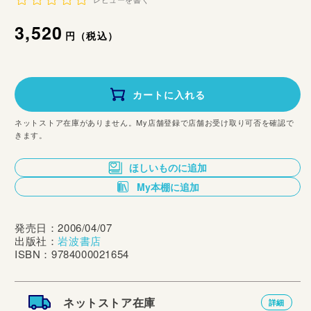
レビューを書く
通
3,520
円（税込）
常
価
カートに入れる
格
ネットストア在庫がありません。My店舗登録で店舗お受け取り可否を確認で
きます。
ほしいものに追加
My本棚に追加
発売日：2006/04/07
出版社：
岩波書店
ISBN：9784000021654
ネットストア在庫
詳細