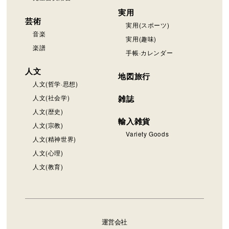
実用
芸術
実用(スポーツ)
音楽
実用(趣味)
楽譜
手帳·カレンダー
人文
地図旅行
人文(哲学·思想)
人文(社会学)
雑誌
人文(歴史)
輸入雑貨
人文(宗教)
Variety Goods
人文(精神世界)
人文(心理)
人文(教育)
運営会社