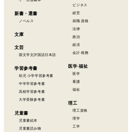
ビジネス
新書・選書
経営
ノベルス
就職·資格
法律
文庫
政治
経済
文芸
会計·税務
国文学文評国語日本語
医学·福祉
学習参考書
医学
幼児·小学学習参考書
看護
中学学習参考書
福祉
高校学習参考書
大学受験参考書
理工
理工資格
児童書
理学
児童書絵本
工学
児童書読み物