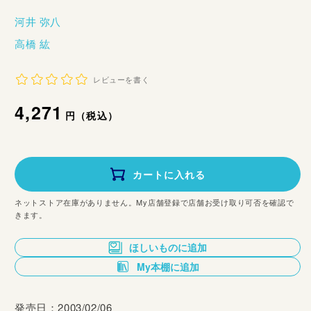
河井 弥八
高橋 紘
レビューを書く
通
4,271
円（税込）
常
価
カートに入れる
格
ネットストア在庫がありません。My店舗登録で店舗お受け取り可否を確認で
きます。
ほしいものに追加
My本棚に追加
発売日：2003/02/06