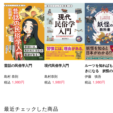
昔話の民俗学入門
現代民俗学入門
ルーツを知ればも
きになる 妖怪の
島村 恭則
島村恭則
伊藤 慎吾
1,980円
1,980円
1,980円
税込
税込
税込
最近チェックした商品