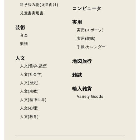
科学読み物(児童向け)
コンピュータ
児童書実用書
実用
芸術
実用(スポーツ)
音楽
実用(趣味)
楽譜
手帳·カレンダー
人文
地図旅行
人文(哲学·思想)
人文(社会学)
雑誌
人文(歴史)
輸入雑貨
人文(宗教)
Variety Goods
人文(精神世界)
人文(心理)
人文(教育)