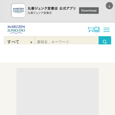
×
コンテンツに
進む
▾
検
索
こだわり
検索
カテゴリー
検索
対
象