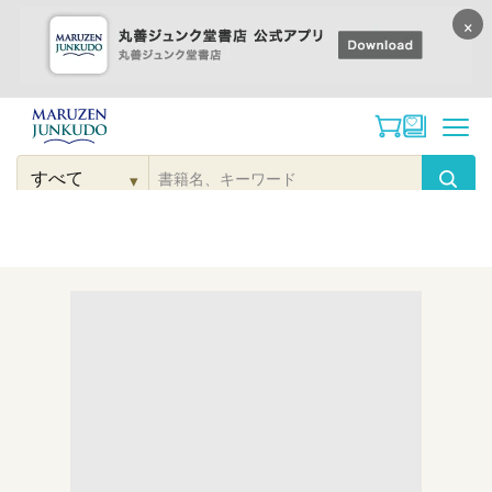
×
コンテンツに
進む
▾
検
索
こだわり
検索
カテゴリー
検索
対
象