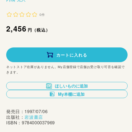
0件
通
2,456
円（税込）
常
価
カートに入れる
格
ネットストア在庫がありません。My店舗登録で店舗お受け取り可否を確認で
きます。
ほしいものに追加
My本棚に追加
発売日：1997/07/06
出版社：
岩波書店
ISBN：9784000037969