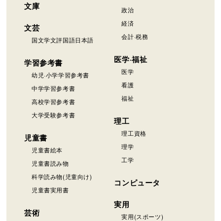
文庫
政治
経済
文芸
会計·税務
国文学文評国語日本語
医学·福祉
学習参考書
医学
幼児·小学学習参考書
看護
中学学習参考書
福祉
高校学習参考書
大学受験参考書
理工
理工資格
児童書
理学
児童書絵本
工学
児童書読み物
科学読み物(児童向け)
コンピュータ
児童書実用書
実用
芸術
実用(スポーツ)