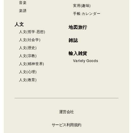
音楽
実用(趣味)
楽譜
手帳·カレンダー
人文
地図旅行
人文(哲学·思想)
人文(社会学)
雑誌
人文(歴史)
輸入雑貨
人文(宗教)
Variety Goods
人文(精神世界)
人文(心理)
人文(教育)
運営会社
サービス利用規約