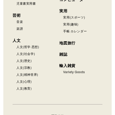
児童書実用書
実用
芸術
実用(スポーツ)
音楽
実用(趣味)
楽譜
手帳·カレンダー
人文
地図旅行
人文(哲学·思想)
人文(社会学)
雑誌
人文(歴史)
輸入雑貨
人文(宗教)
Variety Goods
人文(精神世界)
人文(心理)
人文(教育)