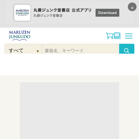
×
コンテンツに
進む
▾
検
索
こだわり
検索
カテゴリー
検索
対
象