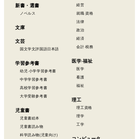
新書・選書
経営
ノベルス
就職·資格
法律
文庫
政治
経済
文芸
会計·税務
国文学文評国語日本語
医学·福祉
学習参考書
医学
幼児·小学学習参考書
看護
中学学習参考書
福祉
高校学習参考書
大学受験参考書
理工
理工資格
児童書
理学
児童書絵本
工学
児童書読み物
科学読み物(児童向け)
コンピュータ