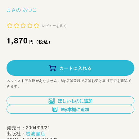
まさの あつこ
レビューを書く
通
1,870
円（税込）
常
価
カートに入れる
格
ネットストア在庫がありません。My店舗登録で店舗お受け取り可否を確認で
きます。
ほしいものに追加
My本棚に追加
発売日：2004/09/21
出版社：
岩波書店