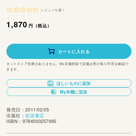
レビューを書く
通
1,870
円（税込）
常
価
カートに入れる
格
ネットストア在庫がありません。My店舗登録で店舗お受け取り可否を確認で
きます。
ほしいものに追加
My本棚に追加
発売日：2011/02/05
出版社：
岩波書店
ISBN：9784000257985