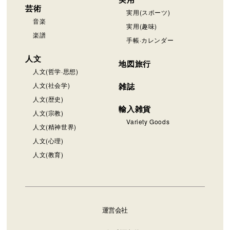
芸術
実用(スポーツ)
音楽
実用(趣味)
楽譜
手帳·カレンダー
人文
地図旅行
人文(哲学·思想)
人文(社会学)
雑誌
人文(歴史)
輸入雑貨
人文(宗教)
Variety Goods
人文(精神世界)
人文(心理)
人文(教育)
運営会社