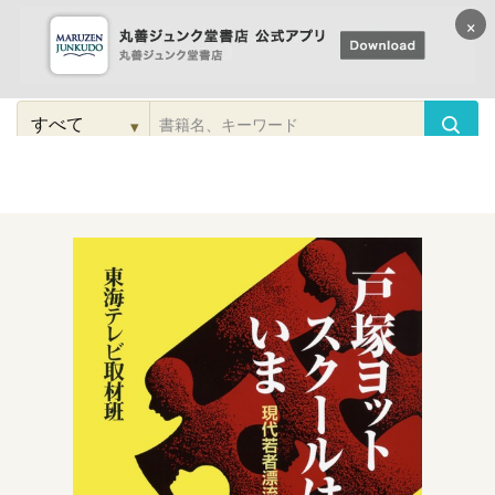
×
コンテンツに
進む
▾
検
索
こだわり
検索
カテゴリー
検索
対
象