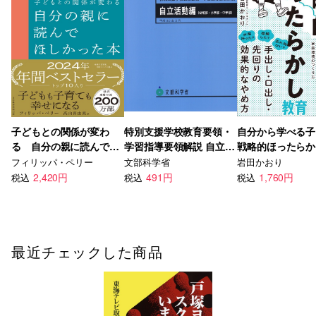
子どもとの関係が変わ
特別支援学校教育要領・
自分から学べる子
る 自分の親に読んでほ
学習指導要領解説 自立活
戦略的ほったらか
しかった本
動編〈幼稚部・小学部・
フィリッパ・ペリー
文部科学省
岩田かおり
中学部〉
2,420円
491円
1,760円
税込
税込
税込
最近チェックした商品