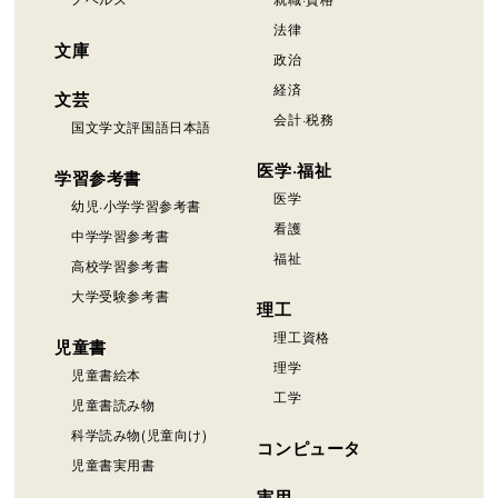
法律
文庫
政治
経済
文芸
会計·税務
国文学文評国語日本語
医学·福祉
学習参考書
医学
幼児·小学学習参考書
看護
中学学習参考書
福祉
高校学習参考書
大学受験参考書
理工
理工資格
児童書
理学
児童書絵本
工学
児童書読み物
科学読み物(児童向け)
コンピュータ
児童書実用書
実用