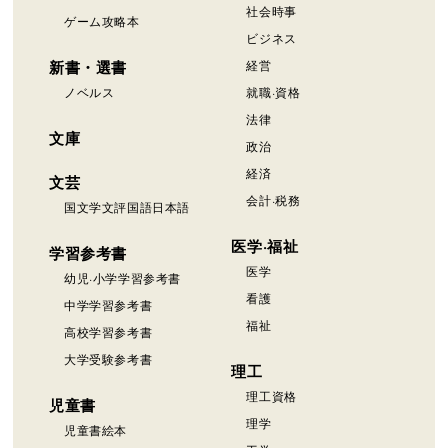
社会時事
ゲーム攻略本
ビジネス
新書・選書
経営
ノベルス
就職·資格
法律
文庫
政治
経済
文芸
会計·税務
国文学文評国語日本語
医学·福祉
学習参考書
医学
幼児·小学学習参考書
看護
中学学習参考書
福祉
高校学習参考書
大学受験参考書
理工
理工資格
児童書
理学
児童書絵本