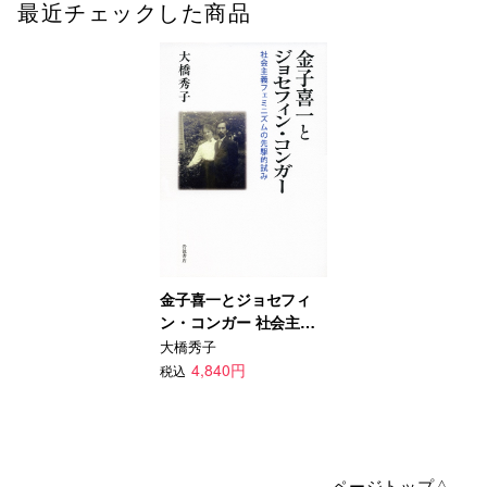
最近チェックした商品
金子喜一とジョセフィ
ン・コンガー 社会主義
フェミニズムの先駆的試
大橋秀子
み
4,840円
税込
ページトップ△