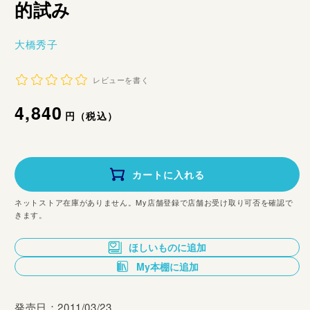
的試み
大橋秀子
レビューを書く
通
4,840
円（税込）
常
価
カートに入れる
格
ネットストア在庫がありません。My店舗登録で店舗お受け取り可否を確認で
きます。
ほしいものに追加
My本棚に追加
発売日：2011/03/23