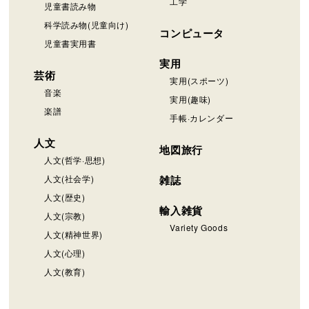
工学
児童書読み物
科学読み物(児童向け)
コンピュータ
児童書実用書
実用
芸術
実用(スポーツ)
音楽
実用(趣味)
楽譜
手帳·カレンダー
人文
地図旅行
人文(哲学·思想)
人文(社会学)
雑誌
人文(歴史)
輸入雑貨
人文(宗教)
Variety Goods
人文(精神世界)
人文(心理)
人文(教育)