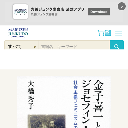
×
コンテンツに
進む
▾
検
索
こだわり
検索
カテゴリー
検索
対
象