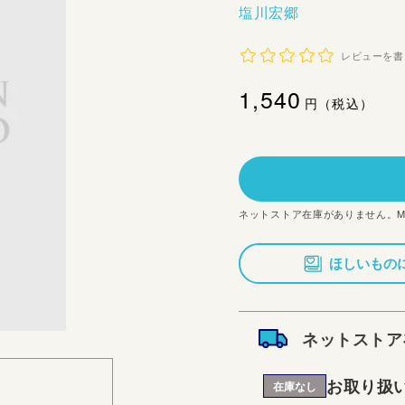
塩川宏郷
レビューを書
通
1,540
円（税込）
常
価
格
ネットストア在庫がありません。
ほしいもの
ネットストア
お取り扱
在庫なし