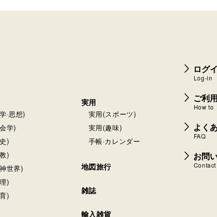
ログイ
Log-in
ご利
実用
How to
学·思想)
実用(スポーツ)
よく
会学)
実用(趣味)
FAQ
史)
手帳·カレンダー
お問
教)
Contact
地図旅行
神世界)
理)
雑誌
育)
輸入雑貨