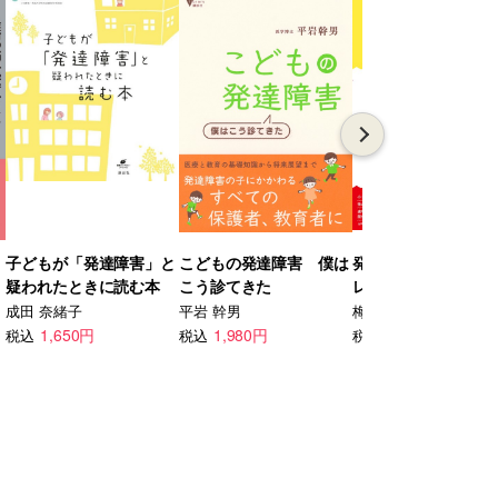
子どもが「発達障害」と
こどもの発達障害 僕は
発達障害・境界知能
疑われたときに読む本
こう診てきた
レーゾーン）の子の
フスキル・アセスメ
成田 奈緒子
平岩 幹男
梅永雄二
ツール
1,650円
1,980円
1,980円
税込
税込
税込