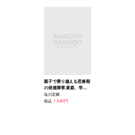
親子で乗り越える思春期
の発達障害 家庭、学
校、友だち、進路…将来
塩川宏郷
の不安を減らす本 自閉
1,540円
税込
症スペクトラム・
ADHD・LDの特性を理解
し支援できること