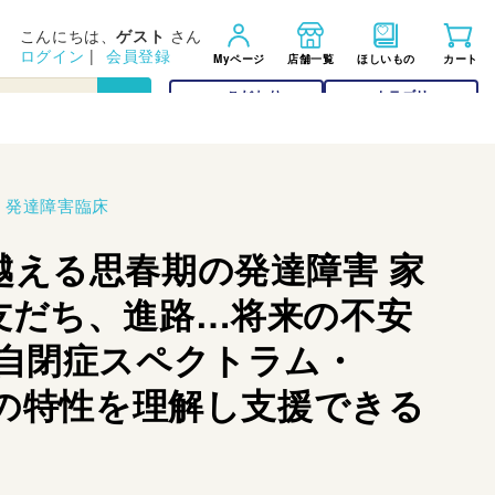
こんにちは、
ゲスト
さん
ログイン
|
会員登録
Myページ
店舗一覧
ほしいもの
カート
こだわり
カテゴリー
検索
検索
>
発達障害臨床
越える思春期の発達障害 家
友だち、進路…将来の不安
 自閉症スペクトラム・
Dの特性を理解し支援できる