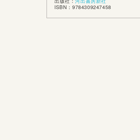
出版社：
河出書房新社
ISBN：9784309247458