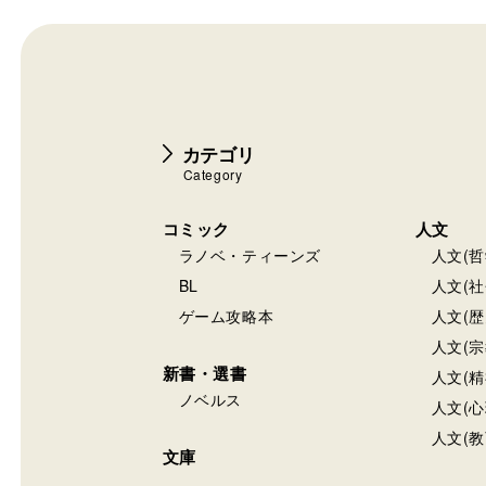
カテゴリ
Category
コミック
人文
ラノベ・ティーンズ
人文(哲
BL
人文(社
ゲーム攻略本
人文(歴
人文(宗
新書・選書
人文(精
ノベルス
人文(心
人文(教
文庫