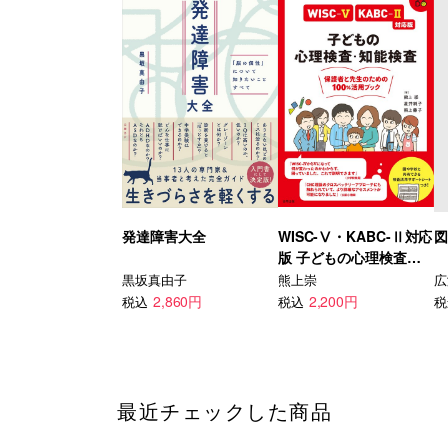
発達障害大全
WISC-Ⅴ・KABC-Ⅱ対応
図
版 子どもの心理検査・
知能検査
黒坂真由子
熊上崇
広
2,860円
2,200円
税込
税込
税
最近チェックした商品