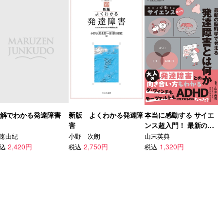
解でわかる発達障害
新版 よくわかる発達障
本当に感動する サイエ
害
ンス超入門！ 最新の脳
科学でせまる 発達障害
瀬由紀
小野 次朗
山末英典
とは何か
2,420円
2,750円
1,320円
込
税込
税込