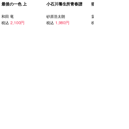
最後の一色 上
小石川養生所青春譜
猫君 りんねの輪
和田 竜
砂原浩太朗
畠中 恵
2,100円
1,980円
1,760円
税込
税込
税込