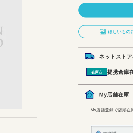
価
格
ほしいもの
ネットストア
提携倉庫
在庫△
My店舗在庫
My店舗登録で店頭在