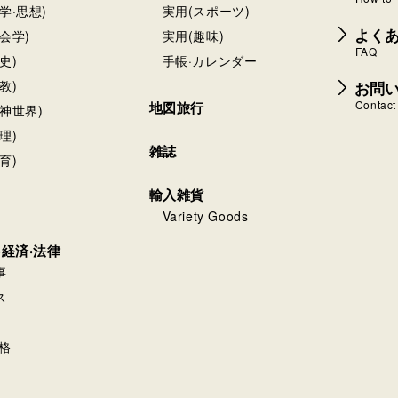
学·思想)
実用(スポーツ)
よく
会学)
実用(趣味)
FAQ
史)
手帳·カレンダー
お問
教)
Contact
地図旅行
神世界)
理)
雑誌
育)
輸入雑貨
Variety Goods
·経済·法律
事
ス
格