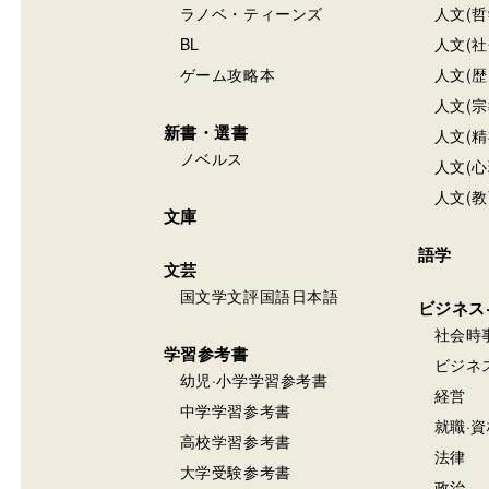
ラノベ・ティーンズ
人文(哲
BL
人文(社
ゲーム攻略本
人文(歴
人文(宗
新書・選書
人文(精
ノベルス
人文(心
人文(教
文庫
語学
文芸
国文学文評国語日本語
ビジネス
社会時
学習参考書
ビジネ
幼児·小学学習参考書
経営
中学学習参考書
就職·資
高校学習参考書
法律
大学受験参考書
政治