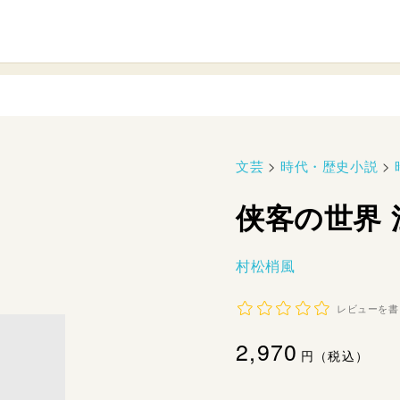
文芸
>
時代・歴史小説
>
侠客の世界
村松梢風
レビューを書
通
2,970
円（税込）
常