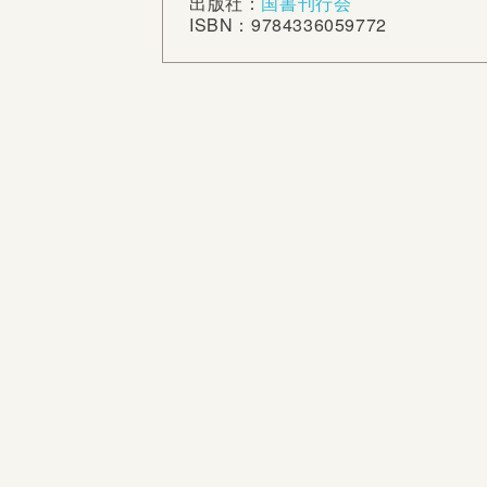
出版社：
国書刊行会
ISBN：9784336059772