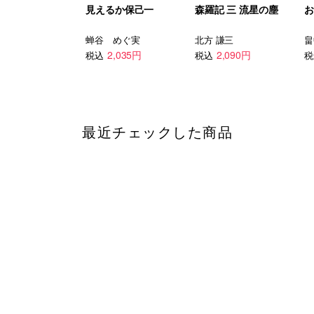
見えるか保己一
森羅記 三 流星の塵
お
蝉谷 めぐ実
北方 謙三
畠
2,035円
2,090円
税込
税込
税
最近チェックした商品