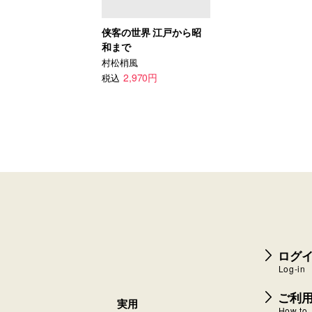
侠客の世界 江戸から昭
和まで
村松梢風
2,970円
税込
ログイ
Log-in
ご利
実用
How to