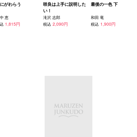
にがわらう
咲良は上手に説明した
最後の一色 下
い！
中 恵
滝沢 志郎
和田 竜
1,815円
2,090円
1,900円
込
税込
税込