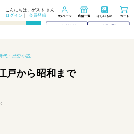
こんにちは、
ゲスト
さん
ログイン
|
会員登録
Myページ
店舗一覧
ほしいもの
カート
こだわり
カテゴリー
検索
検索
時代・歴史小説
 江戸から昭和まで
く