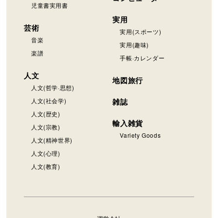
児童書実用書
実用
芸術
実用(スポーツ)
音楽
実用(趣味)
楽譜
手帳·カレンダー
人文
地図旅行
人文(哲学·思想)
人文(社会学)
雑誌
人文(歴史)
輸入雑貨
人文(宗教)
Variety Goods
人文(精神世界)
人文(心理)
人文(教育)