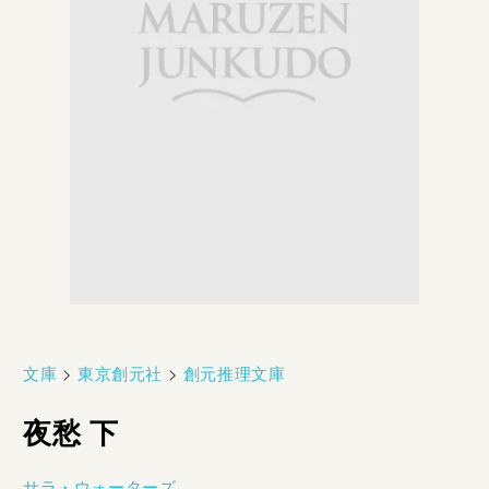
文庫
>
東京創元社
>
創元推理文庫
夜愁 下
サラ・ウォーターズ