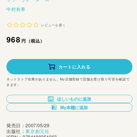
中村有希
レビューを書く
通
968
円（税込）
常
価
カートに入れる
格
ネットストア在庫がありません。My店舗登録で店舗お受け取り可否を確認で
きます。
ほしいものに追加
My本棚に追加
発売日：2007/05/29
出版社：
東京創元社
ISBN：9784488254063