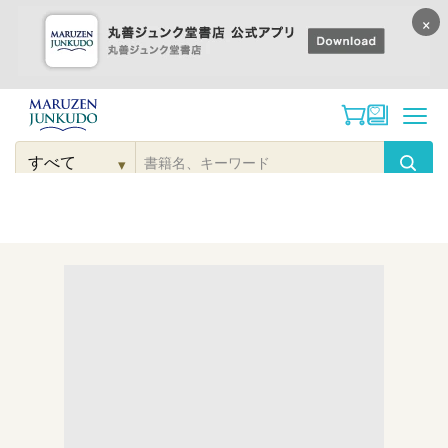
×
コンテンツに
進む
▾
検
索
こだわり
検索
カテゴリー
検索
対
象