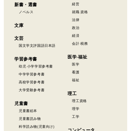
新書・選書
経営
ノベルス
就職·資格
法律
文庫
政治
経済
文芸
会計·税務
国文学文評国語日本語
医学·福祉
学習参考書
医学
幼児·小学学習参考書
看護
中学学習参考書
福祉
高校学習参考書
大学受験参考書
理工
理工資格
児童書
理学
児童書絵本
工学
児童書読み物
科学読み物(児童向け)
コンピュータ