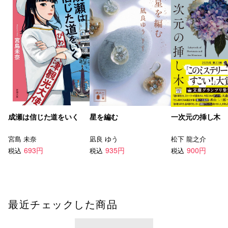
成瀬は信じた道をいく
星を編む
一次元の挿し木
宮島 未奈
凪良 ゆう
松下 龍之介
693円
935円
900円
税込
税込
税込
最近チェックした商品