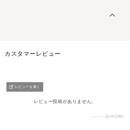
“アジアの家族”と過ごしたほんわかとした日々の記憶。
コウケンテツの初の旅エッセイ＆レシピ５１品！アジアの
いろんな台所に立ってコウケンテツは、一生忘れない人た
ちと味に出会った。みんな大好きなシンガポールライスか
ら現地でしか味わえないマニアックな料理まで、ディープ
なアジアごはんを紹介。
カスタマーレビュー
レビューを書く
レビュー投稿がありません。