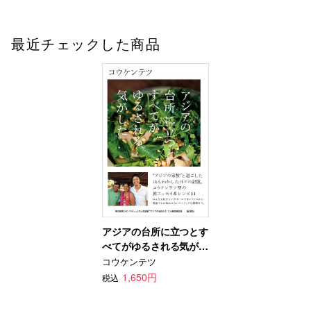
最近チェックした商品
アジアの台所に立つとす
べてがゆるされる気がし
た
コウケンテツ
1,650円
税込