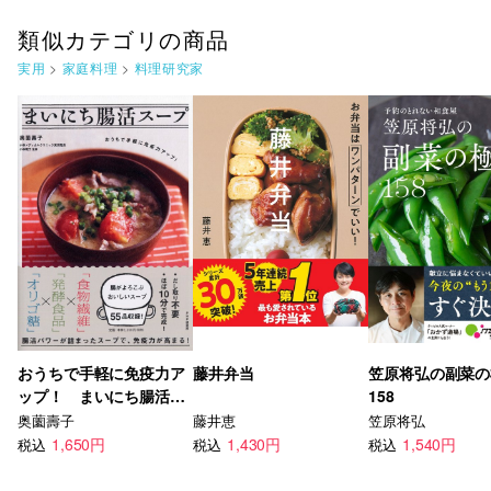
類似カテゴリの商品
実用
>
家庭料理
>
料理研究家
おうちで手軽に免疫力ア
藤井弁当
笠原将弘の副菜の
ップ！ まいにち腸活ス
158
ープ
奥薗壽子
藤井恵
笠原将弘
1,650円
1,430円
1,540円
税込
税込
税込