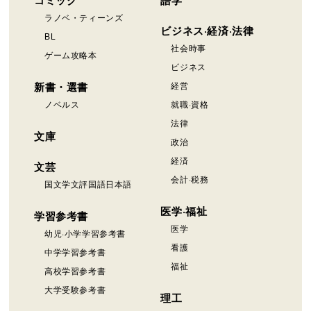
コミック
語学
ラノベ・ティーンズ
ビジネス·経済·法律
BL
社会時事
ゲーム攻略本
ビジネス
新書・選書
経営
ノベルス
就職·資格
法律
文庫
政治
経済
文芸
会計·税務
国文学文評国語日本語
医学·福祉
学習参考書
医学
幼児·小学学習参考書
看護
中学学習参考書
福祉
高校学習参考書
大学受験参考書
理工