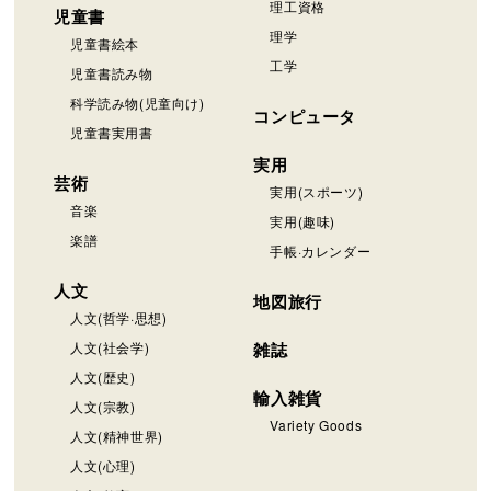
理工資格
児童書
理学
児童書絵本
工学
児童書読み物
科学読み物(児童向け)
コンピュータ
児童書実用書
実用
芸術
実用(スポーツ)
音楽
実用(趣味)
楽譜
手帳·カレンダー
人文
地図旅行
人文(哲学·思想)
人文(社会学)
雑誌
人文(歴史)
輸入雑貨
人文(宗教)
Variety Goods
人文(精神世界)
人文(心理)