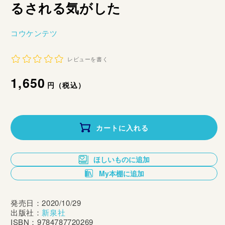
るされる気がした
コウケンテツ
レビューを書く
通
1,650
円（税込）
常
価
カートに入れる
格
ほしいものに追加
My本棚に追加
発売日：2020/10/29
出版社：
新泉社
ISBN：9784787720269