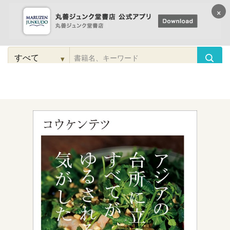
×
コンテンツに
進む
▾
検
索
こだわり
検索
カテゴリー
検索
対
象