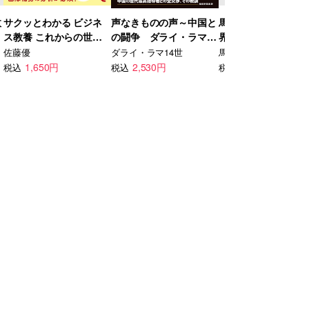
政
サクッとわかる ビジネ
声なきものの声～中国と
馬渕睦夫が読み解く
ス教養 これからの世界
の闘争 ダライ・ラマ自
界の真実
の紛争
伝
佐藤優
ダライ・ラマ14世
馬渕睦夫
1,650円
2,530円
1,870円
税込
税込
税込