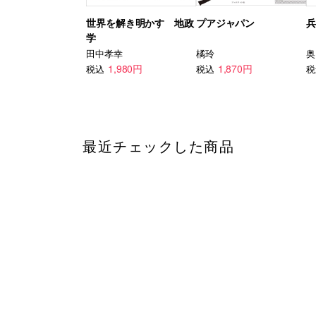
世界を解き明かす 地政
プアジャパン
兵
学
田中孝幸
橘玲
奥
1,980円
1,870円
税込
税込
税
最近チェックした商品