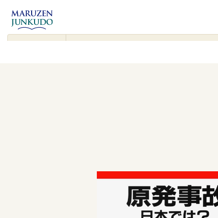
コンテンツ
に進む
▾
検
索
対
象