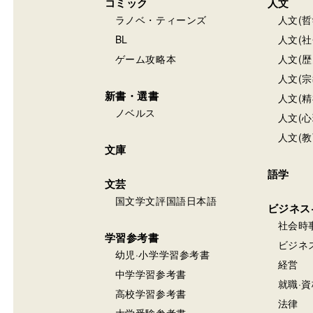
コミック
人文
ラノベ・ティーンズ
人文(哲
BL
人文(社
ゲーム攻略本
人文(歴
人文(宗
新書・選書
人文(精
ノベルス
人文(心
人文(教
文庫
語学
文芸
国文学文評国語日本語
ビジネス
社会時
学習参考書
ビジネ
幼児·小学学習参考書
経営
中学学習参考書
就職·資
高校学習参考書
法律