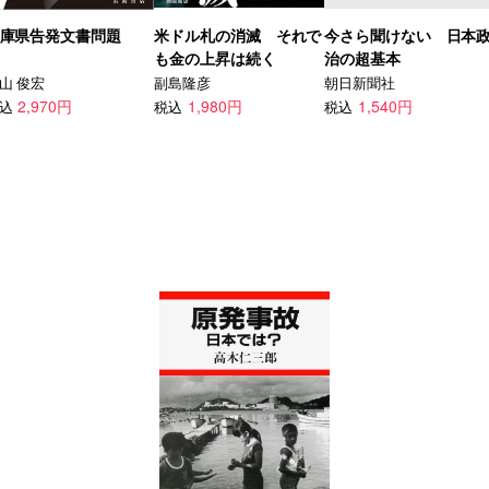
庫県告発文書問題
米ドル札の消滅 それで
今さら聞けない 日本
も金の上昇は続く
治の超基本
山 俊宏
副島隆彦
朝日新聞社
2,970円
1,980円
1,540円
込
税込
税込