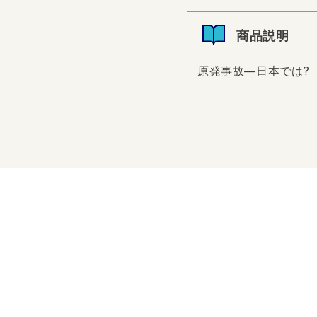
商品説明
原発事故—日本では?
原発事故—日本では?