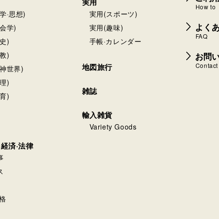
実用
How to
学·思想)
実用(スポーツ)
よく
会学)
実用(趣味)
FAQ
史)
手帳·カレンダー
お問
教)
Contact
地図旅行
神世界)
理)
雑誌
育)
輸入雑貨
Variety Goods
·経済·法律
事
ス
格