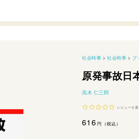
社会時事
>
社会時事
>
ブ
原発事故日
高木 仁三郎
レビューを書
通
616
円（税込）
常