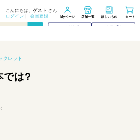
こんにちは、
ゲスト
さん
ログイン
|
会員登録
Myページ
店舗一覧
ほしいもの
カート
こだわり
カテゴリー
検索
検索
ックレット
本では?
く