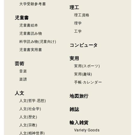
大学受験参考書
理工
理工資格
児童書
理学
児童書絵本
工学
児童書読み物
科学読み物(児童向け)
コンピュータ
児童書実用書
実用
芸術
実用(スポーツ)
音楽
実用(趣味)
楽譜
手帳·カレンダー
人文
地図旅行
人文(哲学·思想)
人文(社会学)
雑誌
人文(歴史)
輸入雑貨
人文(宗教)
Variety Goods
人文(精神世界)