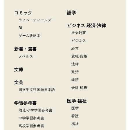
コミック
語学
ラノベ・ティーンズ
ビジネス·経済·法律
BL
社会時事
ゲーム攻略本
ビジネス
新書・選書
経営
ノベルス
就職·資格
法律
文庫
政治
経済
文芸
会計·税務
国文学文評国語日本語
医学·福祉
学習参考書
医学
幼児·小学学習参考書
看護
中学学習参考書
福祉
高校学習参考書