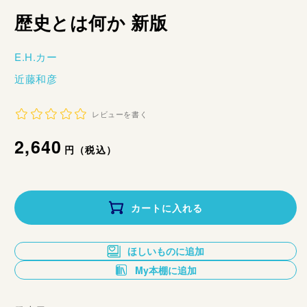
歴史とは何か 新版
E.H.カー
近藤和彦
レビューを書く
通
2,640
円（税込）
常
価
カートに入れる
格
ほしいものに追加
My本棚に追加