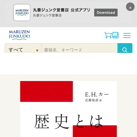
×
コンテンツに
進む
▾
検
索
こだわり
検索
カテゴリー
検索
対
象