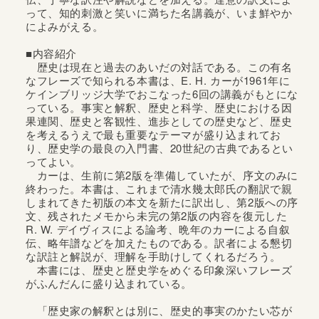
って、知的刺激と笑いに満ちた名講義が、いま鮮やか
によみがえる。
■内容紹介
歴史は現在と過去のあいだの対話である。この有名
なフレーズで知られる本書は、E. H. カーが1961年に
ケインブリッジ大学でおこなった6回の講義がもとにな
っている。事実と解釈、歴史と科学、歴史における因
果連関、歴史と客観性、進歩としての歴史など、歴史
を考えるうえで最も重要なテーマが盛り込まれてお
り、歴史学の最良の入門書、20世紀の古典であるとい
ってよい。
カーは、生前に第2版を準備していたが、序文のみに
終わった。本書は、これまで清水幾太郎氏の翻訳で親
しまれてきた初版の本文を新たに訳出し、第2版への序
文、残されたメモから未完の第2版の内容を復元した
R. W. デイヴィスによる論考、晩年のカーによる自叙
伝、略年譜などを加えたものである。訳者による懇切
な訳註と解説が、理解を手助けしてくれるだろう。
本書には、歴史と歴史学をめぐる印象深いフレーズ
がふんだんに盛り込まれている。
「歴史家の解釈とは別に、歴史的事実のかたい芯が