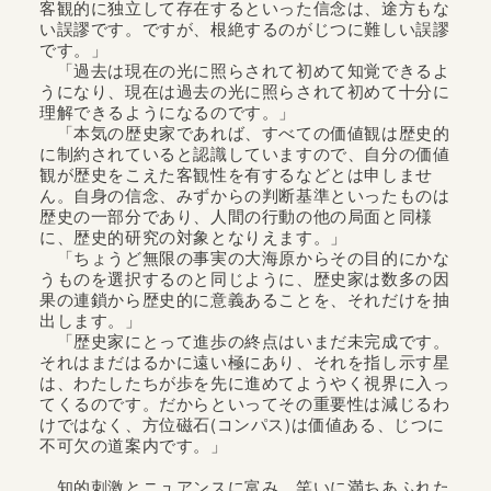
客観的に独立して存在するといった信念は、途方もな
い誤謬です。ですが、根絶するのがじつに難しい誤謬
です。」
「過去は現在の光に照らされて初めて知覚できるよ
うになり、現在は過去の光に照らされて初めて十分に
理解できるようになるのです。」
「本気の歴史家であれば、すべての価値観は歴史的
に制約されていると認識していますので、自分の価値
観が歴史をこえた客観性を有するなどとは申しませ
ん。自身の信念、みずからの判断基準といったものは
歴史の一部分であり、人間の行動の他の局面と同様
に、歴史的研究の対象となりえます。」
「ちょうど無限の事実の大海原からその目的にかな
うものを選択するのと同じように、歴史家は数多の因
果の連鎖から歴史的に意義あることを、それだけを抽
出します。」
「歴史家にとって進歩の終点はいまだ未完成です。
それはまだはるかに遠い極にあり、それを指し示す星
は、わたしたちが歩を先に進めてようやく視界に入っ
てくるのです。だからといってその重要性は減じるわ
けではなく、方位磁石(コンパス)は価値ある、じつに
不可欠の道案内です。」
知的刺激とニュアンスに富み、笑いに満ちあふれた