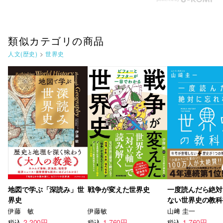
類似カテゴリの商品
人文(歴史)
>
世界史
地図で学ぶ「深読み」世
戦争が変えた世界史
一度読んだら絶対
界史
ない世界史の教科
伊藤 敏
伊藤敏
山﨑 圭一
2,200円
1,760円
1,760円
税込
税込
税込