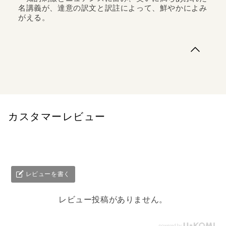
名講義が、達意の訳文と訳註によって、鮮やかによみ
がえる。
「過去は現在の光に照らされて初めて知覚できるようにな
り、現在は過去の光に照らされて初めて十分理解できるよ
うになるのです」。歴史学への最良の入門書を全面新訳。
未完に終わった第二版への序文、自叙伝、丁寧な訳注や解
説などを加える。達意の訳文によって、知的刺激と笑いに
満ちた名講義が、いま鮮やかによみが...
カスタマーレビュー
レビューを書く
レビュー投稿がありません。