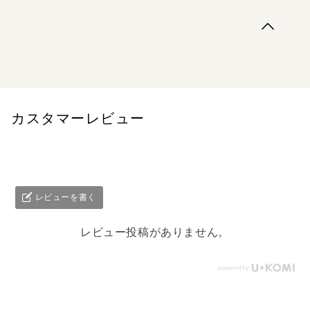
学校の帰り道、ちょっと道草して帰ろうと思った少年。道
草といってもただの道草じゃなかった！ 草のおばけに出
会ったり、マンホールの蓋が縄跳びしてたり、のぞいた美
容室にいたお客さんは野菜のマダムたち？！ 鳥居はお相
撲しているぞ。おかしな不思議な道草体験。うちに帰り着
くまでには、もっといろんなことに出...
カスタマーレビュー
レビューを書く
レビュー投稿がありません。