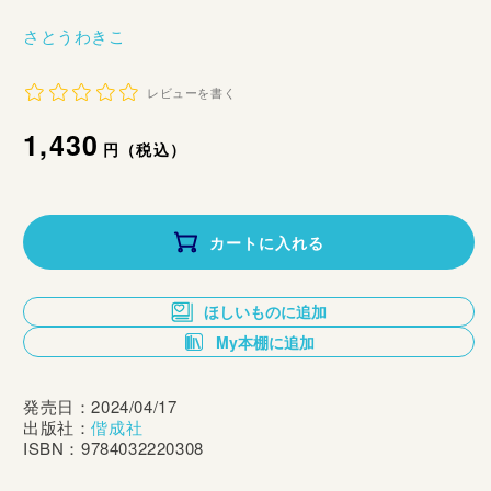
さとうわきこ
レビューを書く
通
1,430
円（税込）
常
価
カートに入れる
格
ほしいものに追加
My本棚に追加
発売日：2024/04/17
出版社：
偕成社
ISBN：9784032220308