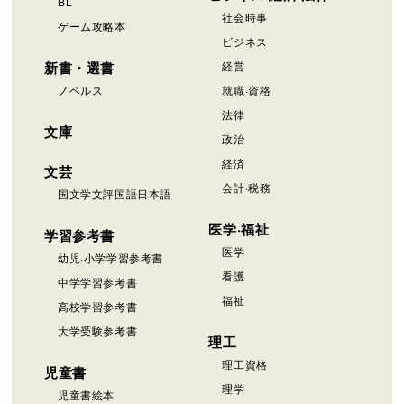
BL
社会時事
ゲーム攻略本
ビジネス
新書・選書
経営
ノベルス
就職·資格
法律
文庫
政治
経済
文芸
会計·税務
国文学文評国語日本語
医学·福祉
学習参考書
医学
幼児·小学学習参考書
看護
中学学習参考書
福祉
高校学習参考書
大学受験参考書
理工
理工資格
児童書
理学
児童書絵本