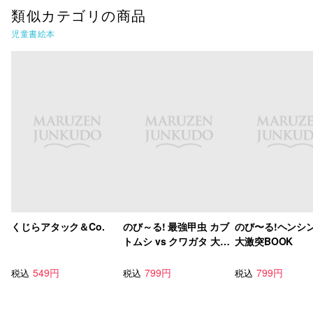
類似カテゴリの商品
児童書絵本
くじらアタック＆Co.
のび～る! 最強甲虫 カブ
のび〜る!ヘンシ
トムシ vs クワガタ 大バ
大激突BOOK
トルBOOK
549円
799円
799円
税込
税込
税込