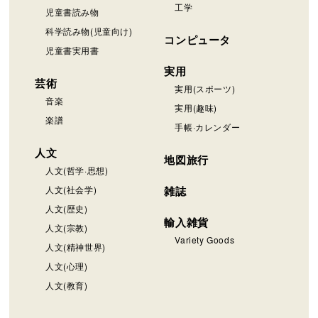
工学
児童書読み物
科学読み物(児童向け)
コンピュータ
児童書実用書
実用
芸術
実用(スポーツ)
音楽
実用(趣味)
楽譜
手帳·カレンダー
人文
地図旅行
人文(哲学·思想)
人文(社会学)
雑誌
人文(歴史)
輸入雑貨
人文(宗教)
Variety Goods
人文(精神世界)
人文(心理)
人文(教育)