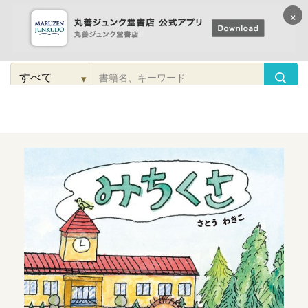
×
コンテンツに
進む
▾
検
索
こだわり
検索
カテゴリー
検索
対
象