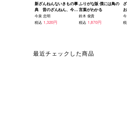
新ざんねんないきもの事
ふりがな版 僕には鳥の
ざ
典 昔のざんねん、今の
言葉がわかる
お
ざんねん
ぎ
今泉 忠明
鈴木 俊貴
今
1,320円
1,870円
税込
税込
税
最近チェックした商品