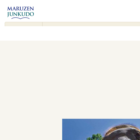
コンテンツ
に進む
▾
検
索
対
象