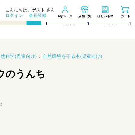
こんにちは、
ゲスト
さん
ログイン
|
会員登録
Myページ
店舗一覧
ほしいもの
カート
こだわり
カテゴリー
検索
検索
自然科学(児童向け)
>
自然環境を守る本(児童向け)
ウのうんち
く