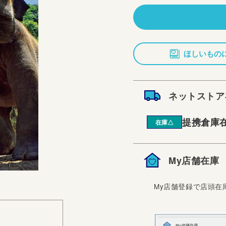
価
格
ほしいもの
ネットストア
提携倉庫
在庫△
My店舗在庫
My店舗登録で店頭在