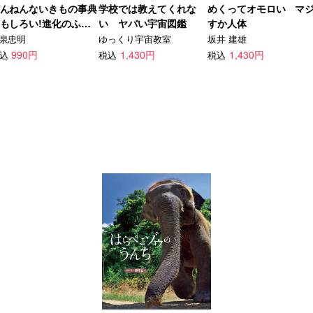
んねんないきもの事典
学校では教えてくれな
めくってオモロい マ
もしろい!進化のふし
い ヤバい宇宙図鑑
すか人体
泉忠明
ゆっくり宇宙教室
坂井 建雄
990円
1,430円
1,430円
込
税込
税込