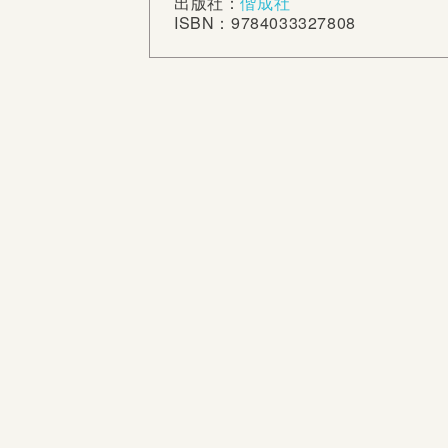
出版社：
偕成社
ISBN：9784033327808