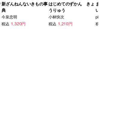
ジ
新ざんねんないきもの事
はじめてのずかん きょ
まだまだ！意外と知
典
うりゅう
い鳥の生活
今泉忠明
小林快次
piro piro piccolo
1,320円
1,210円
1,650円
税込
税込
税込