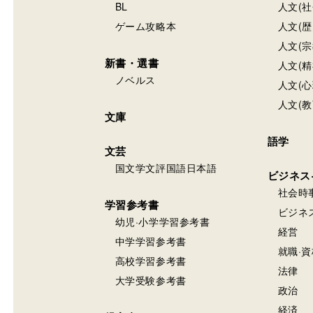
BL
人文(社
ゲーム攻略本
人文(歴
人文(宗
新書・選書
人文(精
ノベルス
人文(心
人文(教
文庫
語学
文芸
国文学文評国語日本語
ビジネス
社会時
学習参考書
ビジネ
幼児·小学学習参考書
経営
中学学習参考書
就職·資
高校学習参考書
法律
大学受験参考書
政治
経済