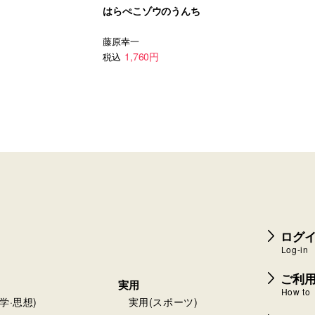
はらぺこゾウのうんち
藤原幸一
1,760円
税込
ログイ
Log-in
ご利
実用
How to
学·思想)
実用(スポーツ)