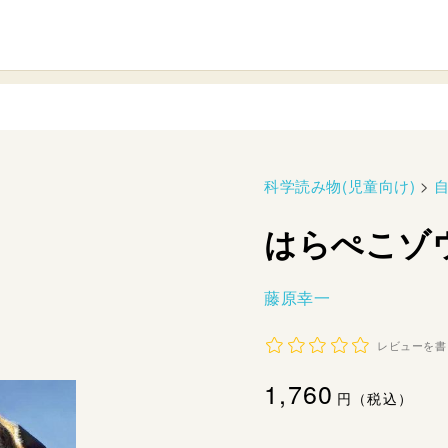
科学読み物(児童向け)
>
はらぺこゾ
藤原幸一
レビューを書
通
1,760
円（税込）
常