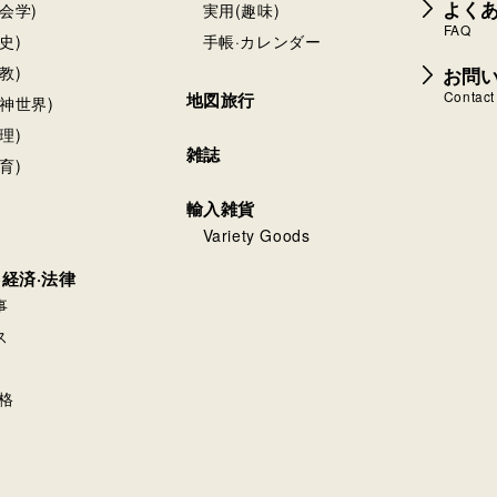
よく
会学)
実用(趣味)
FAQ
史)
手帳·カレンダー
お問
教)
Contact
地図旅行
神世界)
理)
雑誌
育)
輸入雑貨
Variety Goods
·経済·法律
事
ス
格