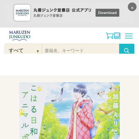
×
コンテンツに
進む
▾
検
索
こだわり
検索
カテゴリー
検索
対
象