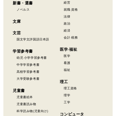
新書・選書
経営
ノベルス
就職·資格
法律
文庫
政治
経済
文芸
会計·税務
国文学文評国語日本語
医学·福祉
学習参考書
医学
幼児·小学学習参考書
看護
中学学習参考書
福祉
高校学習参考書
大学受験参考書
理工
理工資格
児童書
理学
児童書絵本
工学
児童書読み物
科学読み物(児童向け)
コンピュータ