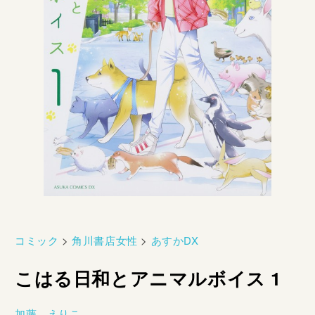
コミック
>
角川書店女性
>
あすかDX
こはる日和とアニマルボイス 1
加藤 えりこ