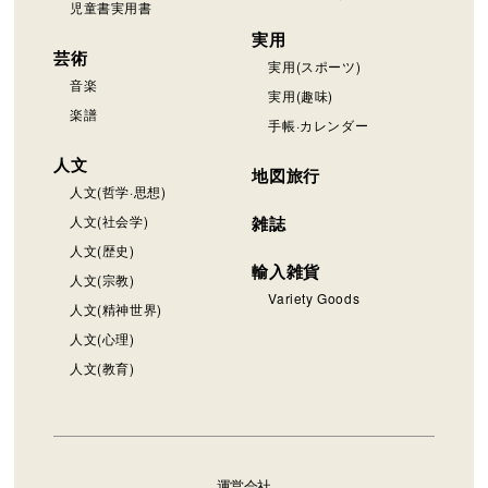
児童書実用書
実用
芸術
実用(スポーツ)
音楽
実用(趣味)
楽譜
手帳·カレンダー
人文
地図旅行
人文(哲学·思想)
人文(社会学)
雑誌
人文(歴史)
輸入雑貨
人文(宗教)
Variety Goods
人文(精神世界)
人文(心理)
人文(教育)
運営会社