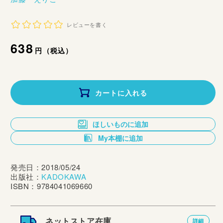
レビューを書く
通
638
円（税込）
常
価
カートに入れる
格
ほしいものに追加
My本棚に追加
発売日：2018/05/24
出版社：
KADOKAWA
ISBN：9784041069660
ネットストア在庫
詳細