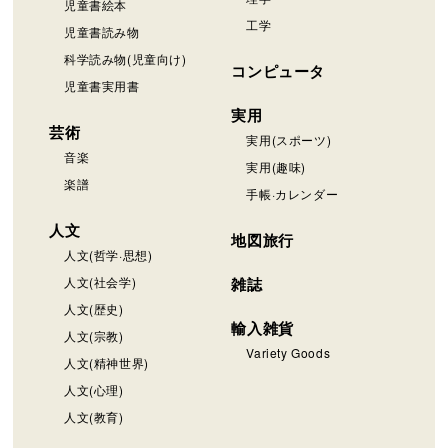
児童書絵本
工学
児童書読み物
科学読み物(児童向け)
コンピュータ
児童書実用書
実用
芸術
実用(スポーツ)
音楽
実用(趣味)
楽譜
手帳·カレンダー
人文
地図旅行
人文(哲学·思想)
人文(社会学)
雑誌
人文(歴史)
輸入雑貨
人文(宗教)
Variety Goods
人文(精神世界)
人文(心理)
人文(教育)