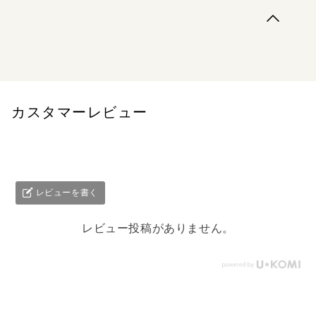
古都の一流料理人・小リュービクは、自身の店の伝統メニ
ューである＜獅子の四十七皿＞に新たな一皿を加えようと
考える。その為に「のぶ」で働くハンスに協力を仰ぐが、
果たして伝統を超えられるのか…？
カスタマーレビュー
レビューを書く
レビュー投稿がありません。