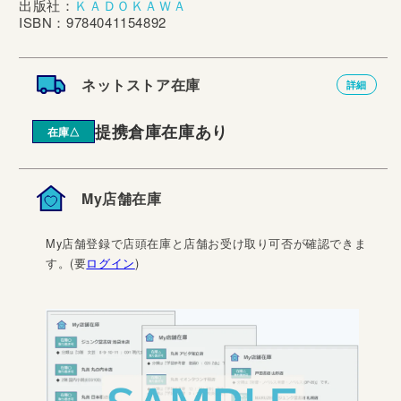
出版社：
ＫＡＤＯＫＡＷＡ
ISBN：9784041154892
ネットストア在庫
詳細
提携倉庫在庫あり
在庫△
My店舗在庫
My店舗登録で店頭在庫と店舗お受け取り可否が確認できま
す。(要
ログイン
)