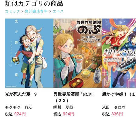
類似カテゴリの商品
コミック
>
角川書店青年
>
エース
光が死んだ夏 9
異世界居酒屋「のぶ」
超かぐや姫！（１
（２２）
モクモク れん
蝉川 夏哉
米田 タロウ
924円
924円
836円
税込
税込
税込