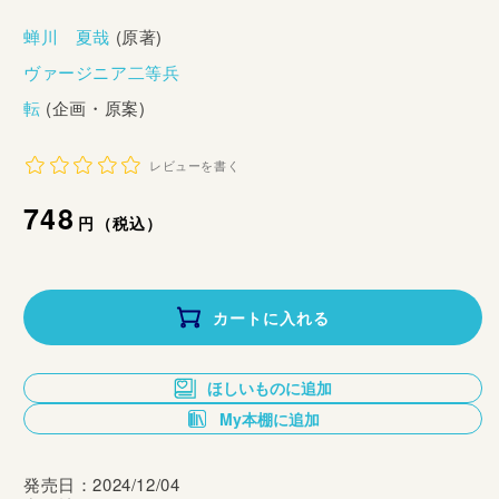
蝉川 夏哉
(原著)
ヴァージニア二等兵
転
(企画・原案)
レビューを書く
通
748
円（税込）
常
価
カートに入れる
格
ほしいものに追加
My本棚に追加
発売日：2024/12/04