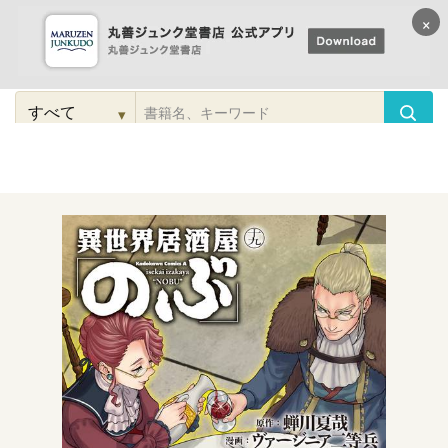
×
コンテンツに
進む
▾
検
索
こだわり
検索
カテゴリー
検索
対
象