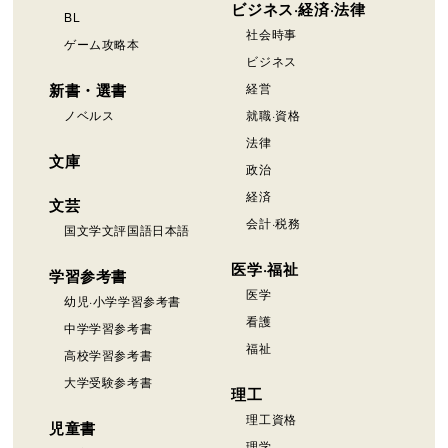
ビジネス·経済·法律
BL
社会時事
ゲーム攻略本
ビジネス
新書・選書
経営
ノベルス
就職·資格
法律
文庫
政治
経済
文芸
会計·税務
国文学文評国語日本語
医学·福祉
学習参考書
医学
幼児·小学学習参考書
看護
中学学習参考書
福祉
高校学習参考書
大学受験参考書
理工
理工資格
児童書
理学