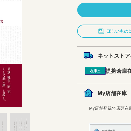
価
格
ほしいもの
ネットストア
提携倉庫
在庫△
My店舗在庫
My店舗登録で店頭在