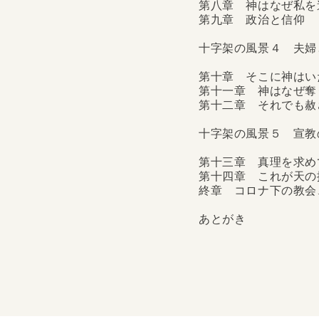
第八章 神はなぜ私を
第九章 政治と信仰
十字架の風景４ 夫婦
第十章 そこに神はい
第十一章 神はなぜ奪
第十二章 それでも赦
十字架の風景５ 宣教
第十三章 真理を求め
第十四章 これが天の
終章 コロナ下の教会
あとがき
この本について――まえ
間ではよりどころになり
１ 兄弟姉妹第四章 お