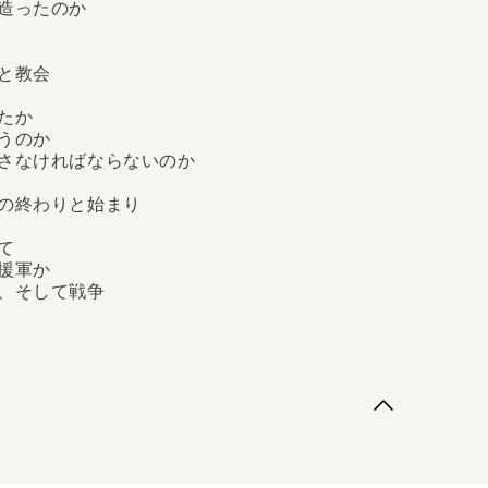
造ったのか
と教会
たか
うのか
さなければならないのか
の終わりと始まり
て
援軍か
、そして戦争
がきに代えて第一章 私は罪を犯しました第二章 人
ません第三章 神様より親が怖かった十字架の風景
望みなら杯を飲みましょう十字架の風景２ 教会とカ