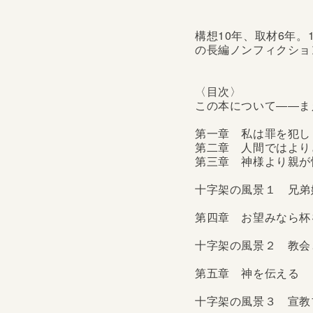
構想10年、取材6年。
の長編ノンフィクショ
〈目次〉
この本について――ま
第一章 私は罪を犯し
第二章 人間ではより
第三章 神様より親が
十字架の風景１ 兄弟
第四章 お望みなら杯
十字架の風景２ 教会
第五章 神を伝える
十字架の風景３ 宣教