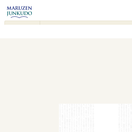
コンテンツ
に進む
▾
検
索
対
象