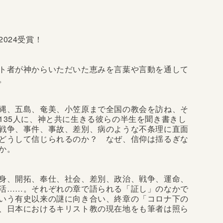
024受賞！
ト者が神からいただいた恵みを言葉や言動を通して
。
縄、五島、奄美、小笠原まで全国の教会を訪ね、そ
135人に、神と共に生きる彼らの半生を聞き書きし
戦争、事件、事故、差別、病のような不条理に直面
どうして信じられるのか？ なぜ、信仰は揺るぎな
か。
身、開拓、奉仕、社会、差別、政治、戦争、運命、
活……。それぞれの章で語られる「証し」のなかで
いう有史以来の謎に向き合い、終章の「コロナ下の
、日本におけるキリスト教の現在地をも筆者は照ら