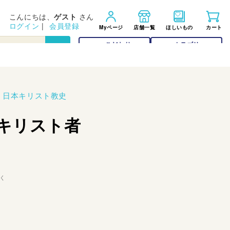
こんにちは、
ゲスト
さん
ログイン
|
会員登録
Myページ
店舗一覧
ほしいもの
カート
こだわり
カテゴリー
検索
検索
>
日本キリスト教史
のキリスト者
く