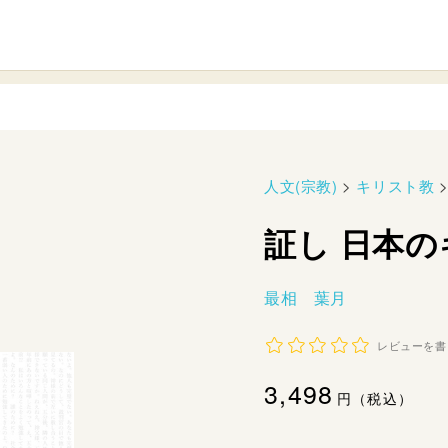
人文(宗教)
>
キリスト教
証し 日本
最相 葉月
レビューを書
通
3,498
円（税込）
常