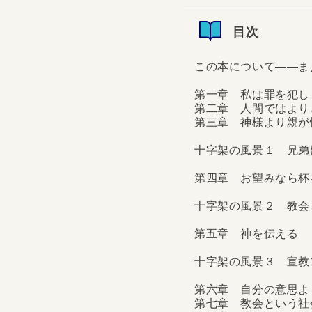
◎キリスト教書店大賞2
いた恵みを言葉や言動を
目次
縄、五島、奄美、小笠原
人に、神と共に生きる彼
件、事故、...
この本について――ま
第一章 私は罪を犯し
第二章 人間ではより
第三章 神様より親が
十字架の風景１ 兄弟
第四章 お望みなら杯
十字架の風景２ 教会
第五章 神を伝える
十字架の風景３ 宣教
第六章 自分の意思よ
第七章 教会という社