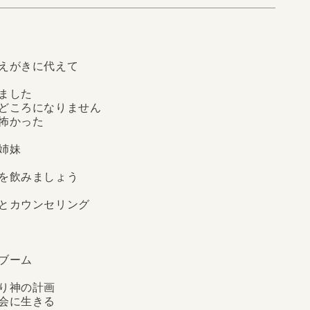
024受賞！「証し」とは、キリスト者が神からいただ
通して人に伝えることである。本書は、北海道から沖
まで全国の教会を訪ね、そこで暮らすキリスト者135
らの半生を聞き書きしたものだ。自然災害や戦争、事
えがきに代えて
ました
どころになりません
怖かった
姉妹
を飲みましょう
とカウンセリング
ブーム
り神の計画
会に生きる