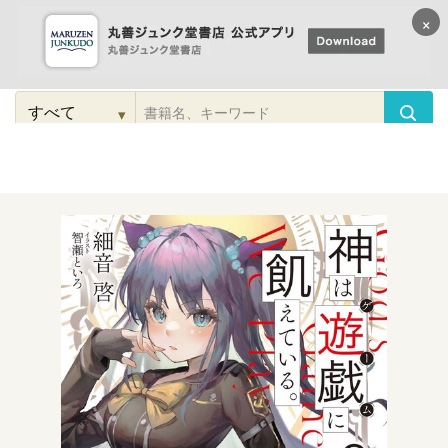
×
コンテンツに
進む
▾
検
索
こだわり
検索
カテゴリー
検索
対
象