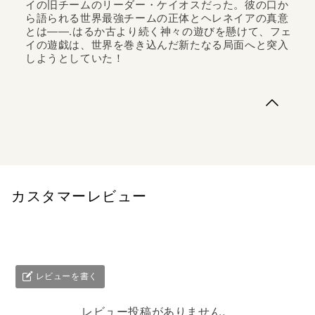
イの旧チームのリーダー・ケイオスだった。彼の口か
ら語られる世界最強チームの正体とヘレネイアの真意
とは――.はるか古より続く神々の遊びを懸けて、フェ
イの遊戯は、世界を巻き込んだ新たなる局面へと突入
しようとしていた！
巨神タイタンからチーム名『神々の遊戯を授かりし（メ
イ・ユア・ゴッズ）』を授けられたフェイ。いまだ謎に包
まれた世界最強チーム『すべての魂の集いし聖座（マイン
ド・オーヴァー・マター）』のヘレネイアの真意を確かめ
るべく、フェイは、ミランダ事務長やウロボロスを引き連
れて、神秘法院本部を目指す。「一年ぶ...
カスタマーレビュー
レビューを書く
レビュー投稿がありません。