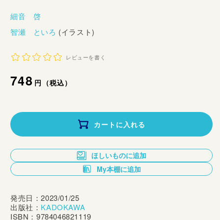
細音 啓
智瀬 といろ
(イラスト)
レビューを書く
通
748
円（税込）
常
価
カートに入れる
格
ほしいものに追加
My本棚に追加
発売日：2023/01/25
出版社：
KADOKAWA
ISBN：9784046821119