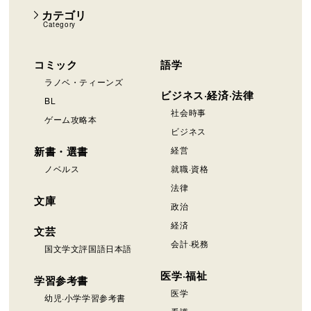
カテゴリ
Category
コミック
語学
ラノベ・ティーンズ
ビジネス·経済·法律
BL
社会時事
ゲーム攻略本
ビジネス
新書・選書
経営
ノベルス
就職·資格
法律
文庫
政治
経済
文芸
会計·税務
国文学文評国語日本語
医学·福祉
学習参考書
医学
幼児·小学学習参考書