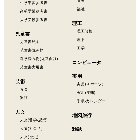
看護
中学学習参考書
福祉
高校学習参考書
大学受験参考書
理工
理工資格
児童書
理学
児童書絵本
工学
児童書読み物
科学読み物(児童向け)
コンピュータ
児童書実用書
実用
芸術
実用(スポーツ)
音楽
実用(趣味)
楽譜
手帳·カレンダー
人文
地図旅行
人文(哲学·思想)
人文(社会学)
雑誌
人文(歴史)