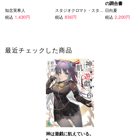
の調合書
知念実希人
スタジオクロマト・スタジオコロリド
日向夏
1,430円
836円
2,200円
税込
税込
税込
最近チェックした商品
神は遊戯に飢えている。
6