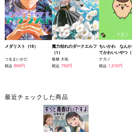
メダリスト（15）
魔力枯れのダークエルフ
ちいかわ なんか
（1）
てかわいいやつ（
つるまいかだ
板橋 大祐
ナガノ
869円
792円
1,210円
税込
税込
税込
最近チェックした商品