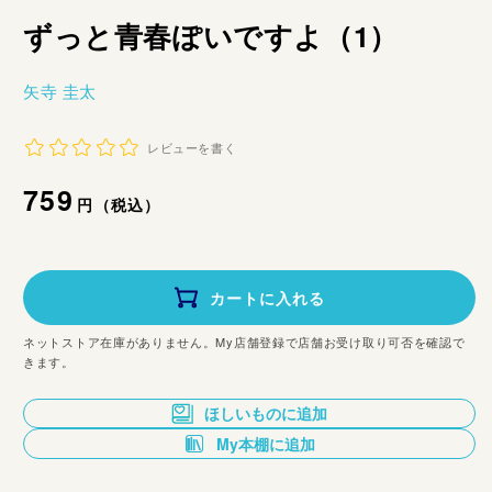
ずっと青春ぽいですよ（1）
矢寺 圭太
レビューを書く
通
759
円（税込）
常
価
カートに入れる
格
ネットストア在庫がありません。My店舗登録で店舗お受け取り可否を確認で
きます。
ほしいものに追加
My本棚に追加