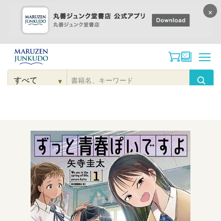
×
コンテンツに
進む
▾
検
索
こだわり
検索
カテゴリー
検索
対
象