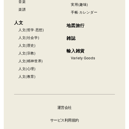
音楽
実用(趣味)
楽譜
手帳·カレンダー
人文
地図旅行
人文(哲学·思想)
人文(社会学)
雑誌
人文(歴史)
輸入雑貨
人文(宗教)
Variety Goods
人文(精神世界)
人文(心理)
人文(教育)
運営会社
サービス利用規約