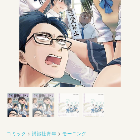
コミック
>
講談社青年
>
モーニング