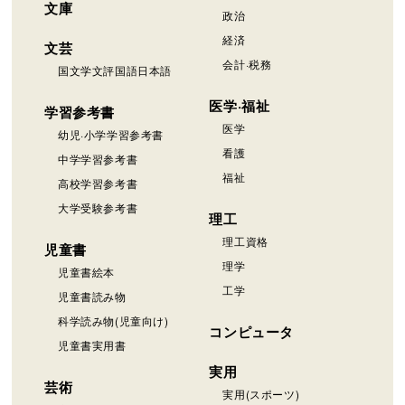
文庫
政治
経済
文芸
会計·税務
国文学文評国語日本語
医学·福祉
学習参考書
医学
幼児·小学学習参考書
看護
中学学習参考書
福祉
高校学習参考書
大学受験参考書
理工
理工資格
児童書
理学
児童書絵本
工学
児童書読み物
科学読み物(児童向け)
コンピュータ
児童書実用書
実用
芸術
実用(スポーツ)