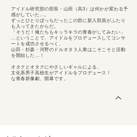
アイドル研究部の部長・山田（高3）は何かが変わる予
感がしていた…。
ずっとひとりぼっちだったこの部に新入部員がふたり
も入ってきたからだ。
「そうだ！俺たちもキッラキラの青春がしてみたい」
…ということで、アイドルをプロデュースしてコンサ
ートを成功させるべく、
山田・杉森・河野のドルオタ３人衆はこそこそと活動
を開始した…！
オタクとオタクにやさしいギャルによる、
文化系男子高校生がアイドルをプロデュース！
な青春群像劇、開幕です。
『ぽんこつポン子』の矢寺圭太最新作！「ドル研だって野
球部みたいなキッラキラの青春したい！」アイドル研究部
の部長・山田（高3）は何かが変わる予感がしていた…。
ずっとひとりぼっちだったこの部に新入部員がふたりも入
ってきたからだ。「そうだ！俺たちもキッラキラの青春が
してみたい」…ということで、アイド...