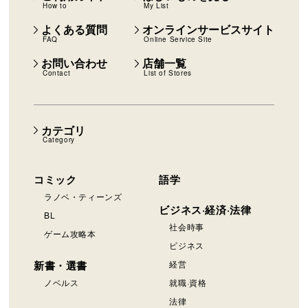
How to
My List
よくある質問
オンラインサービスサイト
FAQ
Online Service Site
お問い合わせ
店舗一覧
Contact
List of Stores
カテゴリ
Category
コミック
語学
ラノベ・ティーンズ
ビジネス·経済·法律
BL
社会時事
ゲーム攻略本
ビジネス
新書・選書
経営
ノベルス
就職·資格
法律