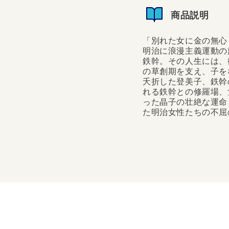
商品説明
「別れた女に金の無心
明治に浪漫主義運動の
鉄幹。その人生には、
の草創期を支え、子を
夭折した登美子、鉄幹
れる鉄幹との修羅場、
った晶子の壮絶な運命
た明治女性たちの不屈
「別れた女に金の無心ま
浪漫主義運動の旗頭「明
人生には、彼に身も心も
え、子をなすも裏切られ
鉄幹の妻となり歌...