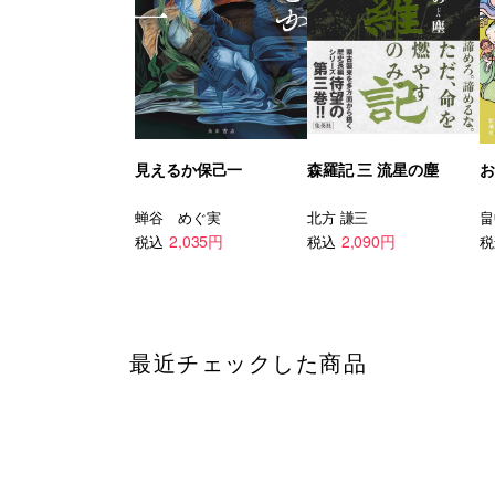
見えるか保己一
森羅記 三 流星の塵
お
蝉谷 めぐ実
北方 謙三
畠
2,035円
2,090円
税込
税込
税
最近チェックした商品