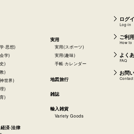
ログイ
Log-in
ご利
実用
How to
学·思想)
実用(スポーツ)
よく
会学)
実用(趣味)
FAQ
史)
手帳·カレンダー
お問
教)
Contact
地図旅行
神世界)
理)
雑誌
育)
輸入雑貨
Variety Goods
·経済·法律