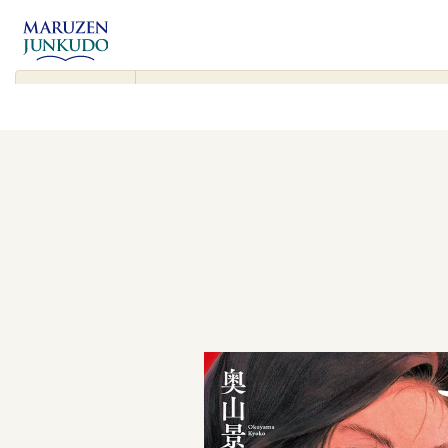
コンテンツ
に進む
▾
検
索
対
象