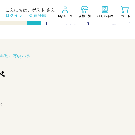
こんにちは、
ゲスト
さん
ログイン
|
会員登録
Myページ
店舗一覧
ほしいもの
カート
こだわり
カテゴリー
検索
検索
時代・歴史小説
べ
く