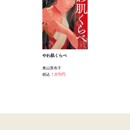
やわ肌くらべ
奥山景布子
1,870円
税込