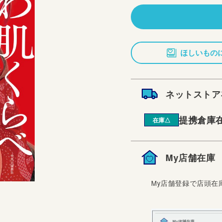
価
格
ほしいもの
ネットストア
提携倉庫
在庫△
My店舗在庫
My店舗登録で店頭在