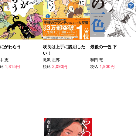
にがわらう
咲良は上手に説明した
最後の一色 下
い！
中 恵
滝沢 志郎
和田 竜
1,815円
2,090円
1,900円
込
税込
税込