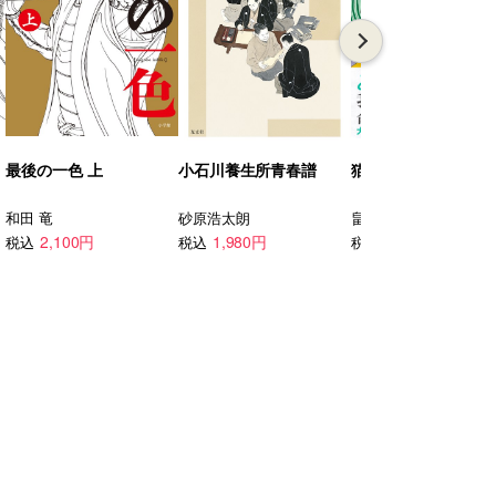
最後の一色 上
小石川養生所青春譜
猫君 りんねの輪
和田 竜
砂原浩太朗
畠中 恵
2,100円
1,980円
1,760円
税込
税込
税込