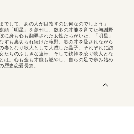
までして、あの人が目指すのは何なのでしょう」
旗頭「明星」を創刊し、数多の才能を育てた与謝野
彼に身も心も翻弄された女性たちがいた。「明星」
なすも裏切られ続けた滝野、歌の才を愛されながら
の妻となり歌人として大成した晶子。それぞれに訪
女たちのふしぎな連帯、そして鉄幹を凌ぐ歌人とな
とは。心も金も才能も燃やし、自らの足で歩み始め
の歴史恋愛長篇。
でして、あの人が目指すのは何なのでしょう」明治に
星」を創刊し、数多の才能を育てた与謝野鉄幹。その
翻弄された女性たちがいた。「明星」の草創期を支
続けた滝野、歌の才を愛されながら夭折した登美子、