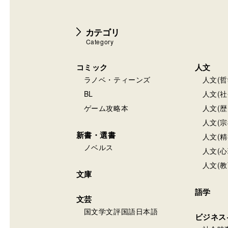
カテゴリ
Category
コミック
人文
ラノベ・ティーンズ
人文(哲
BL
人文(社
ゲーム攻略本
人文(歴
人文(宗
新書・選書
人文(精
ノベルス
人文(心
人文(教
文庫
語学
文芸
国文学文評国語日本語
ビジネス