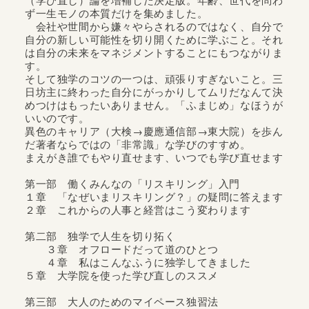
ず一生モノの本質だけを集めました。
会社や世間から嫌々やらされるのではなく、自分で
自分の新しい可能性を切り開くために学ぶこと。それ
は自分の未来をマネジメントすることにもつながりま
す。
そして独学のコツの一つは、頑張りすぎないこと。三
日坊主に終わった自分にがっかりしてムリだなんて決
めつけはもったいありません。「ふまじめ」なほうが
いいのです。
異色のキャリア（大検→慶應通信部→東大院）を歩ん
だ著者ならではの「非常識」な学びのすすめ。
まえがき誰でもやり直せます、いつでも学び直せます
第一部 働くみんなの「リスキリング」入門
１章 「なぜいまリスキリング？」の疑問に答えます
２章 これからの人事と経営はこう変わります
第二部 独学で人生を切り拓く
３章 オフロードだって道のひとつ
４章 私はこんなふうに独学してきました
５章 大学院を使った学び直しのススメ
第三部 大人のためのマイペース独習法