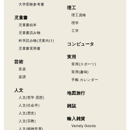
大学受験参考書
理工
理工資格
児童書
理学
児童書絵本
工学
児童書読み物
科学読み物(児童向け)
コンピュータ
児童書実用書
実用
芸術
実用(スポーツ)
音楽
実用(趣味)
楽譜
手帳·カレンダー
人文
地図旅行
人文(哲学·思想)
人文(社会学)
雑誌
人文(歴史)
輸入雑貨
人文(宗教)
Variety Goods
人文(精神世界)