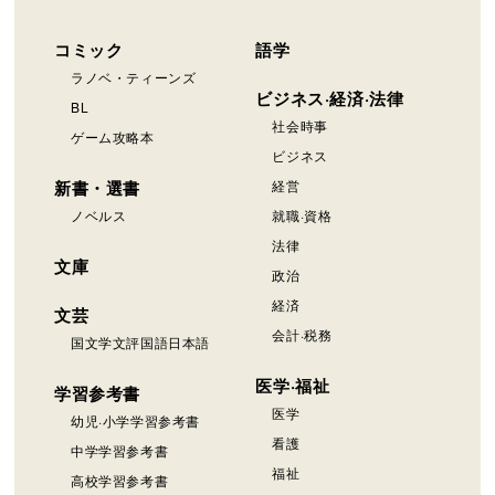
コミック
語学
ラノベ・ティーンズ
ビジネス·経済·法律
BL
社会時事
ゲーム攻略本
ビジネス
新書・選書
経営
ノベルス
就職·資格
法律
文庫
政治
経済
文芸
会計·税務
国文学文評国語日本語
医学·福祉
学習参考書
医学
幼児·小学学習参考書
看護
中学学習参考書
福祉
高校学習参考書