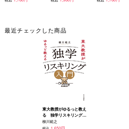
最近チェックした商品
東大教授がゆるっと教え
る 独学リスキリング入
門
柳川範之
1,650円
税込