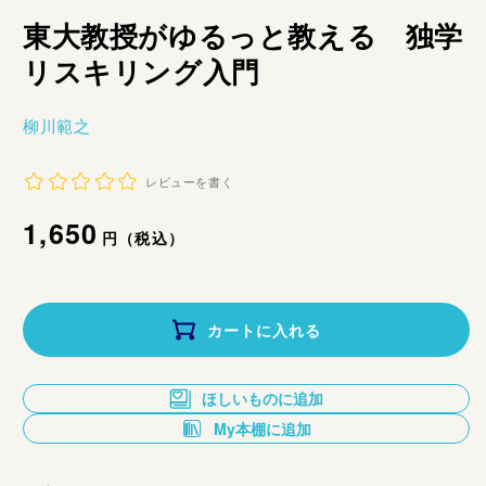
東大教授がゆるっと教える 独学
リスキリング入門
柳川範之
レビューを書く
通
1,650
円（税込）
常
価
カートに入れる
格
ほしいものに追加
My本棚に追加