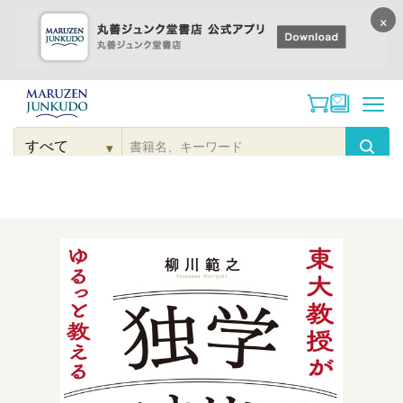
×
コンテンツに
進む
▾
検
索
こだわり
検索
カテゴリー
検索
対
象