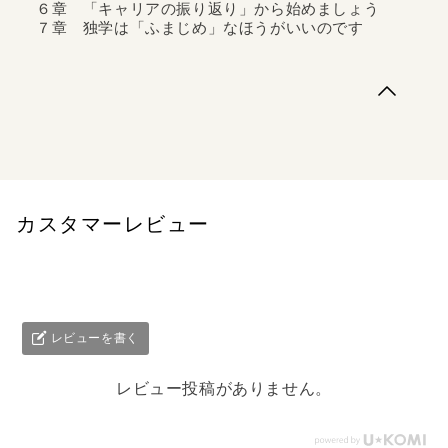
６章 「キャリアの振り返り」から始めましょう
７章 独学は「ふまじめ」なほうがいいのです
「本書で皆さんにお伝えしたいのは、いくつになっても、
どんな状況になっても、新しい扉を開くための方法で
す」。著者は、独学ブームの元祖・柳川教授。『独学とい
う道もある』に、いま注目のリスキリング（学び直し）論
を増補した決定版。年齢、世代を問わず一生モノの本質だ
けを集めました。 会社や世間から嫌々や...
カスタマーレビュー
レビューを書く
レビュー投稿がありません。