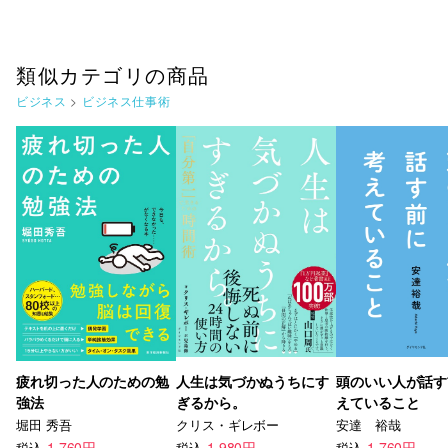
類似カテゴリの商品
ビジネス
>
ビジネス仕事術
疲れ切った人のための勉
人生は気づかぬうちにす
頭のいい人が話す
強法
ぎるから。
えていること
堀田 秀吾
クリス・ギレボー
安達 裕哉
1,760円
1,980円
1,760円
税込
税込
税込