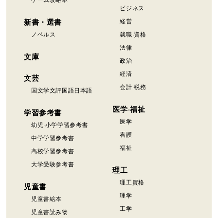
ビジネス
新書・選書
経営
ノベルス
就職·資格
法律
文庫
政治
経済
文芸
会計·税務
国文学文評国語日本語
医学·福祉
学習参考書
医学
幼児·小学学習参考書
看護
中学学習参考書
福祉
高校学習参考書
大学受験参考書
理工
理工資格
児童書
理学
児童書絵本
工学
児童書読み物