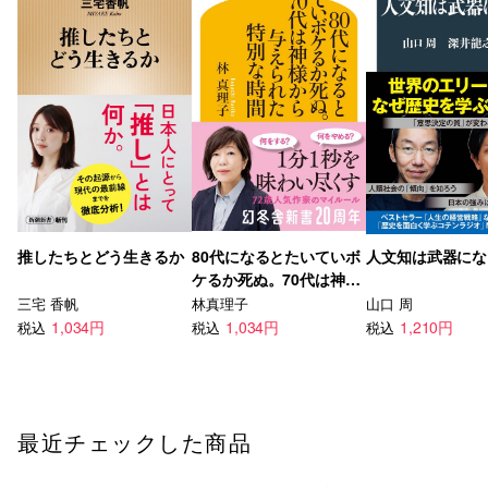
推したちとどう生きるか
80代になるとたいていボ
人文知は武器にな
ケるか死ぬ。70代は神様
から与えられた特別な時
三宅 香帆
林真理子
山口 周
間
1,034円
1,034円
1,210円
税込
税込
税込
最近チェックした商品