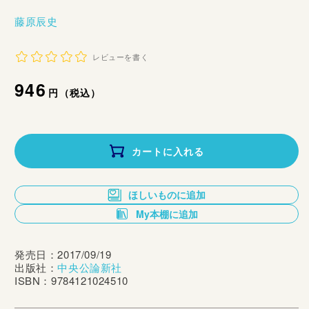
藤原辰史
レビューを書く
通
946
円（税込）
常
価
カートに入れる
格
ほしいものに追加
My本棚に追加
発売日：2017/09/19
出版社：
中央公論新社
ISBN：9784121024510