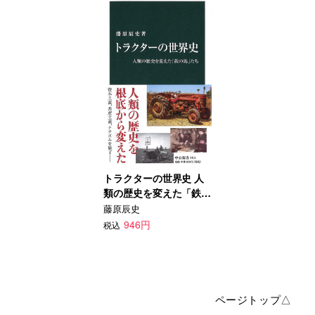
トラクターの世界史 人
類の歴史を変えた「鉄の
馬」たち
藤原辰史
946円
税込
ページトップ△