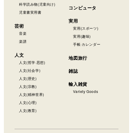
科学読み物(児童向け)
コンピュータ
児童書実用書
実用
芸術
実用(スポーツ)
音楽
実用(趣味)
楽譜
手帳·カレンダー
人文
地図旅行
人文(哲学·思想)
人文(社会学)
雑誌
人文(歴史)
輸入雑貨
人文(宗教)
Variety Goods
人文(精神世界)
人文(心理)
人文(教育)