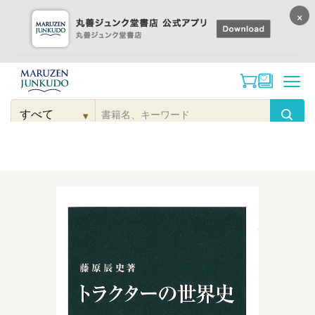
×
コンテンツに
進む
▾
検
索
こだわり
検索
カテゴリー
検索
対
象