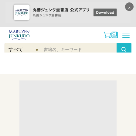
×
コンテンツに
進む
▾
検
索
こだわり
検索
カテゴリー
検索
対
象