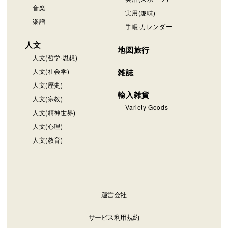
音楽
実用(趣味)
楽譜
手帳·カレンダー
人文
地図旅行
人文(哲学·思想)
人文(社会学)
雑誌
人文(歴史)
輸入雑貨
人文(宗教)
Variety Goods
人文(精神世界)
人文(心理)
人文(教育)
運営会社
サービス利用規約