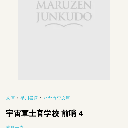
文庫
>
早川書房
>
ハヤカワ文庫
宇宙軍士官学校 前哨 4
鷹見一幸