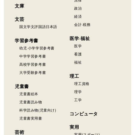
文庫
政治
経済
文芸
会計·税務
国文学文評国語日本語
医学·福祉
学習参考書
医学
幼児·小学学習参考書
看護
中学学習参考書
福祉
高校学習参考書
大学受験参考書
理工
理工資格
児童書
理学
児童書絵本
工学
児童書読み物
科学読み物(児童向け)
コンピュータ
児童書実用書
実用
芸術
実用(スポーツ)