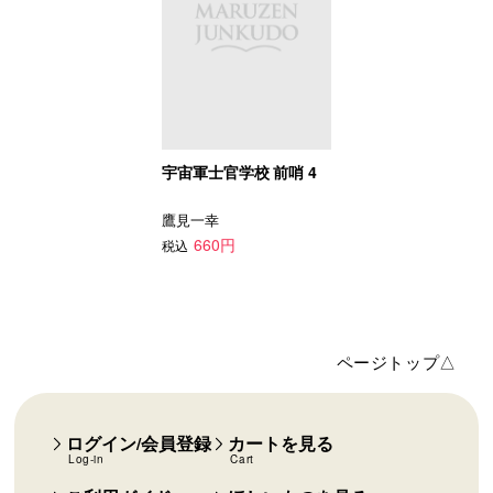
宇宙軍士官学校 前哨 4
鷹見一幸
660円
税込
ページトップ△
ログイン/会員登録
カートを見る
Log-in
Cart