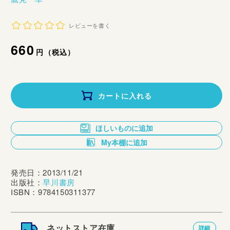
レビューを書く
通
660
円（税込）
常
価
カートに入れる
格
ほしいものに追加
My本棚に追加
発売日：2013/11/21
出版社：
早川書房
ISBN：9784150311377
ネットストア在庫
詳細