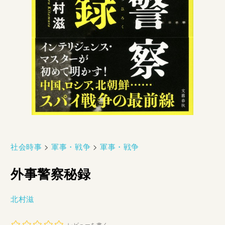
社会時事
>
軍事・戦争
>
軍事・戦争
外事警察秘録
北村滋