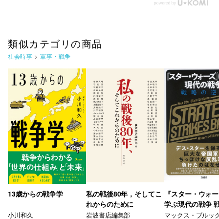
類似カテゴリの商品
社会時事
>
軍事・戦争
13歳からの戦争学
私の戦後80年，そしてこ
『スター・ウォー
れからのために
学ぶ現代の戦争 
襲
小川和久
岩波書店編集部
マックス・ブルッ