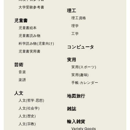
大学受験参考書
理工
理工資格
児童書
理学
児童書絵本
工学
児童書読み物
科学読み物(児童向け)
コンピュータ
児童書実用書
実用
芸術
実用(スポーツ)
音楽
実用(趣味)
楽譜
手帳·カレンダー
人文
地図旅行
人文(哲学·思想)
人文(社会学)
雑誌
人文(歴史)
輸入雑貨
人文(宗教)
Variety Goods