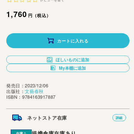
レビューを書く
通
1,760
円（税込）
常
価
カートに入れる
格
ほしいものに追加
My本棚に追加
発売日：2023/12/06
出版社：
文藝春秋
ISBN：9784163917887
ネットストア在庫
詳細
提携倉庫在庫あり
在庫△