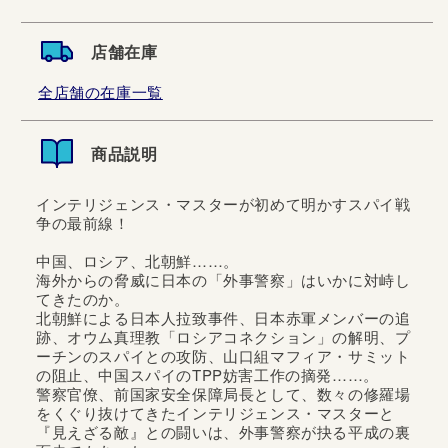
店舗在庫
全店舗の在庫一覧
商品説明
インテリジェンス・マスターが初めて明かすスパイ戦
争の最前線！
中国、ロシア、北朝鮮……。
海外からの脅威に日本の「外事警察」はいかに対峙し
てきたのか。
北朝鮮による日本人拉致事件、日本赤軍メンバーの追
跡、オウム真理教「ロシアコネクション」の解明、プ
ーチンのスパイとの攻防、山口組マフィア・サミット
の阻止、中国スパイのTPP妨害工作の摘発……。
警察官僚、前国家安全保障局長として、数々の修羅場
をくぐり抜けてきたインテリジェンス・マスターと
『見えざる敵』との闘いは、外事警察が抉る平成の裏