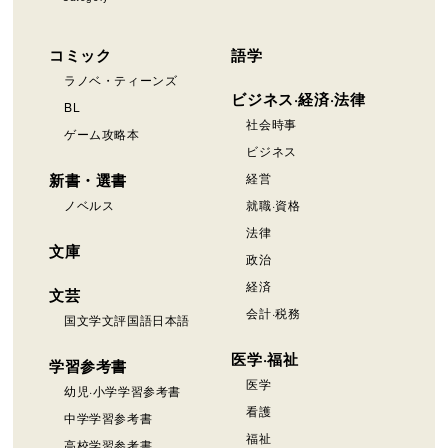
コミック
語学
ラノベ・ティーンズ
ビジネス·経済·法律
BL
社会時事
ゲーム攻略本
ビジネス
新書・選書
経営
ノベルス
就職·資格
法律
文庫
政治
経済
文芸
会計·税務
国文学文評国語日本語
医学·福祉
学習参考書
医学
幼児·小学学習参考書
看護
中学学習参考書
福祉
高校学習参考書