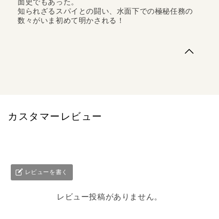
面史でもあった。
知られざるスパイとの闘い、水面下での極秘任務の
数々がいま初めて明かされる！
インテリジェンス・マスターが初めて明かすスパイ戦争の
最前線！中国、ロシア、北朝鮮……。海外からの脅威に日
本の「外事警察」はいかに対峙してきたのか。北朝鮮によ
る日本人拉致事件、日本赤軍メンバーの追跡、オウム真理
教「ロシアコネクション」の解明、プーチンのスパイとの
攻防、山口組マフィア・サミットの阻...
カスタマーレビュー
レビューを書く
レビュー投稿がありません。