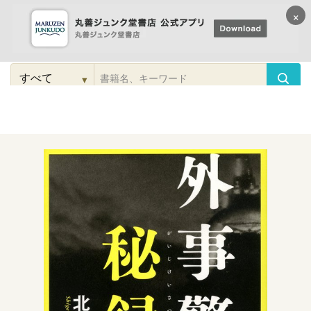
×
コンテンツに
進む
▾
検
索
こだわり
検索
カテゴリー
検索
対
象