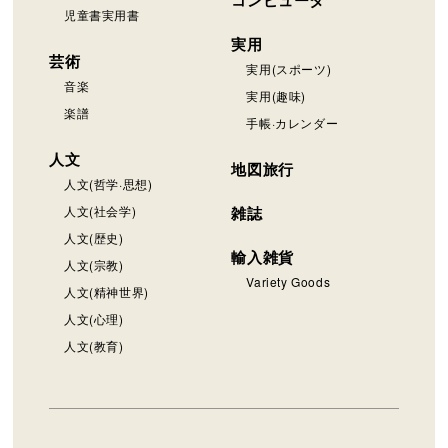
児童書実用書
実用
芸術
実用(スポーツ)
音楽
実用(趣味)
楽譜
手帳·カレンダー
人文
地図旅行
人文(哲学·思想)
人文(社会学)
雑誌
人文(歴史)
輸入雑貨
人文(宗教)
Variety Goods
人文(精神世界)
人文(心理)
人文(教育)