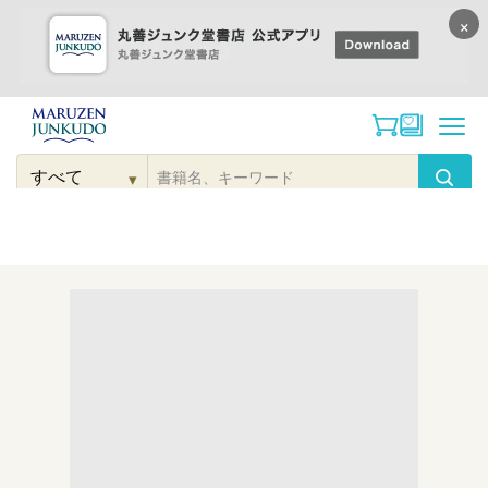
×
コンテンツに
進む
▾
検
索
こだわり
検索
カテゴリー
検索
対
象