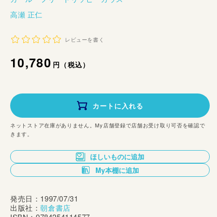
高瀬 正仁
レビューを書く
通
10,780
円（税込）
常
価
カートに入れる
格
ネットストア在庫がありません。My店舗登録で店舗お受け取り可否を確認で
きます。
ほしいものに追加
My本棚に追加
発売日：1997/07/31
出版社：
朝倉書店
ISBN：9784254114577