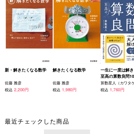
新・解きたくなる数学
解きたくなる数学
一生に一度は解
至高の算数良問10
佐藤 雅彦
佐藤 雅彦
算数星人（カワタ
2,200円
1,980円
1,760円
税込
税込
税込
最近チェックした商品