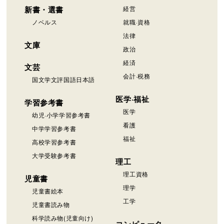
新書・選書
経営
ノベルス
就職·資格
法律
文庫
政治
経済
文芸
会計·税務
国文学文評国語日本語
医学·福祉
学習参考書
医学
幼児·小学学習参考書
看護
中学学習参考書
福祉
高校学習参考書
大学受験参考書
理工
理工資格
児童書
理学
児童書絵本
工学
児童書読み物
科学読み物(児童向け)
コンピュータ