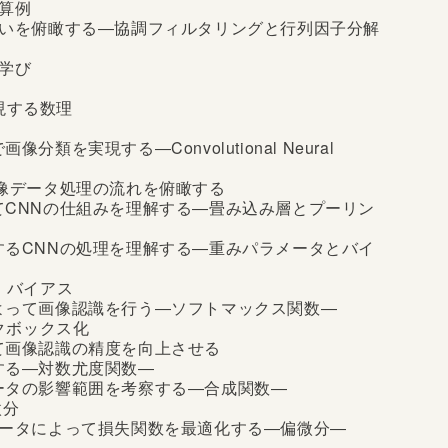
計算例
の違いを俯瞰する―協調フィルタリングと行列因子分解
た学び
現する数理
分類を実現する―Convolutional Neural
画像データ処理の流れを俯瞰する
いてCNNの仕組みを理解する―畳み込み層とプーリン
対するCNNの処理を理解する―重みパラメータとバイ
タ・バイアス
によって画像認識を行う―ソフトマックス関数―
ックボックス化
して画像認識の精度を向上させる
義する―対数尤度関数―
メータの影響範囲を考察する―合成関数―
微分
ラメータによって損失関数を最適化する―偏微分―