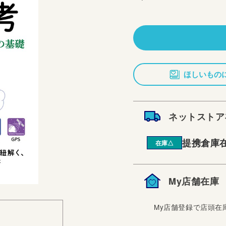
常
価
格
ほしいもの
ネットストア
提携倉庫
在庫△
My店舗在庫
My店舗登録で店頭在