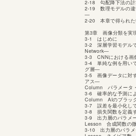
2-18 勾配降下法の
2-19 数理モデル
―
2-20 本章で得られ
第3章 画像分類を実
3-1 はじめに
3-2 深層学習モデルで画像
Network―
3-3 CNNにおける
3-4 単純な例を用
グ層―
3-5 画像データに
アス―
Column パラメー
3-6 確率的な予測
Column AIのブラ
3-7 誤差を最小化
3-8 損失関数を定
3-9 出力層のパラ
Lesson 合成関数の
3-10 出力層のパ
Lesson ネイピア数