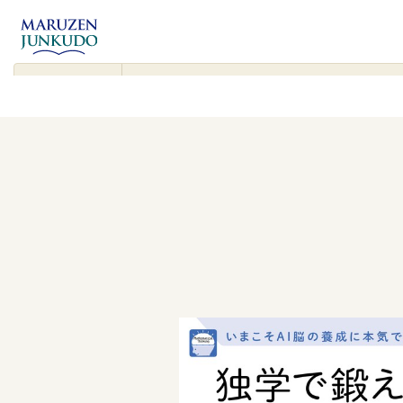
コンテンツ
に進む
▾
検
索
対
象