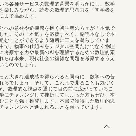
いる各種サービスの数理的背景を明らかにし、数学
を楽しみながら、読者の数理的思考力を「初学者を
にまで高めます。
とへの意欲や危機感を抱く初学者の方々が「本気で
した。その「本気」を応援すべく、副読本なしで本
組むことができるよう随所に工夫を凝らしていま
中で、物事の仕組みをデジタル空間だけでなく物理
に考察する力や最新のAIを理解するための数理的素
れらは本来、現代社会の複雑な問題を考察するうえ
いものでしょう。
っと大きな達成感を得られると同時に、数学への苦
れるでしょう。そして、これまで見ることも気づく
”が、数理的な視点を通じて目の前に広がっているこ
学にチャレンジして挫折してしまった方もぜひ、本
むことを強く推奨します。本書で獲得した数理的思
チャレンジへと進まれることを願っています。
くと、みなさんはどんなことを思い浮かべるでしょう