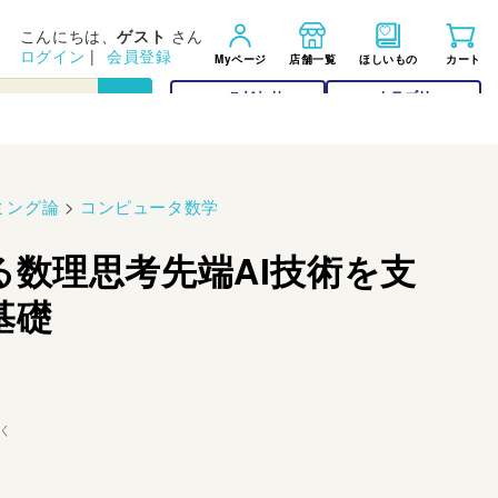
こんにちは、
ゲスト
さん
ログイン
|
会員登録
Myページ
店舗一覧
ほしいもの
カート
こだわり
カテゴリー
検索
検索
ミング論
>
コンピュータ数学
る数理思考先端AI技術を支
基礎
く