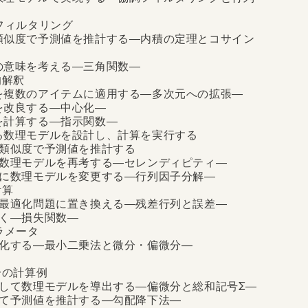
スフィルタリング
の類似度で予測値を推計する―内積の定理とコサイン
度の意味を考える―三角関数―
的解釈
度を複数のアイテムに適用する―多次元への拡張―
度を改良する―中心化―
度を計算する―指示関数―
する数理モデルを設計し、計算を実行する
の類似度で予測値を推計する
線で数理モデルを再考する―セレンディピティ―
ために数理モデルを変更する―行列因子分解―
計算
計を最適化問題に置き換える―残差行列と誤差―
解く―損失関数―
パラメータ
最適化する―最小二乗法と微分・偏微分―
分の計算例
統合して数理モデルを導出する―偏微分と総和記号Σ―
計して予測値を推計する―勾配降下法―