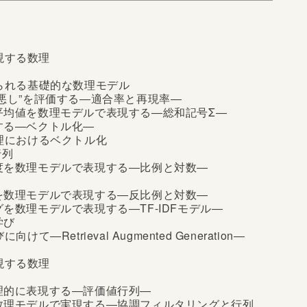
かった問題、あるいは学生時代の苦い経験なのかもし
には関係ない」と割り切っている方もいるでしょう。
が長い間社会問題とされ、数学に対して苦手意識を持
現する数理
いられる基礎的な数理モデル
し悪し”を評価する―適合率と再現率―
の平均値を数理モデルで表現する―総和記号Σ―
する―ベクトル化―
処理におけるベクトル化
行列
頻度を数理モデルで表現する―比例と対数―
さを数理モデルで表現する―反比例と対数―
グを数理モデルで表現する―TF-IDFモデル―
学び
けて―Retrieval Augmented Generation―
現する数理
数理的に表現する―評価値行列―
を数理モデルで実現する―協調フィルタリングと行列