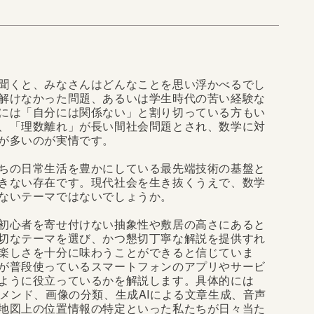
聞くと、みなさんはどんなことを思い浮かべるでし
解けなかった問題、あるいは学生時代の苦い経験な
には「自分には関係ない」と割り切っている方もい
、「理数離れ」が長い間社会問題とされ、数学に対
が多いのが実情です。
ちの日常生活を豊かにしている最先端技術の基盤と
きない存在です。現代社会を生き抜くうえで、数学
ないテーマではないでしょうか。
初心者を寄せ付けない抽象性や敷居の高さにあると
切なテーマを選び、かつ懇切丁寧な解説を提供すれ
楽しさを十分に味わうことができると信じていま
が普段使っているスマートフォンのアプリやサービ
ように役立っているかを解説します。具体的には
コメンド、画像の分類、生成AIによる文章生成、音声
地図上の位置情報の特定といった私たちが日々当た