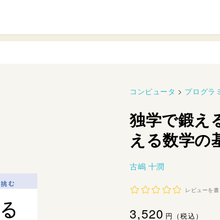
コンピュータ
>
プログラ
独学で鍛え
える数学の
古嶋 十潤
レビューを書
通
3,520
円（税込）