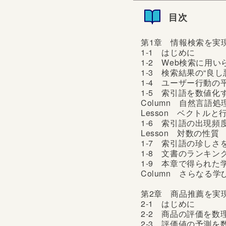
か。複雑な公式や解けな
目次
れません。中には「自分
日本では、「理数離れ」
つ人が多いのが...
第1章 情報検索を実
1-1 はじめに
1-2 Web検索に用
1-3 検索結果の“良
1-4 ユーザー行動
1-5 索引語を数値化
Column 自然言語
Lesson ベクトルと
1-6 索引語の出現
Lesson 対数の性質
1-7 索引語の珍し
1-8 文書のランキン
1-9 本章で得られた
Column さらなる学びに向
第2章 商品推薦を実
2-1 はじめに
2-2 商品の評価を
2-3 評価値の予測