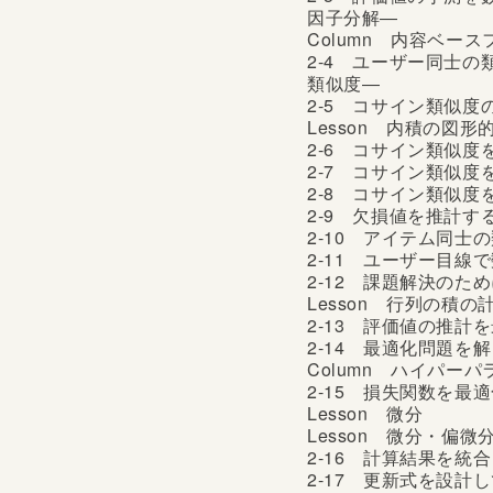
因子分解―
Column 内容ベー
2-4 ユーザー同士
類似度―
2-5 コサイン類似
Lesson 内積の図形
2-6 コサイン類似
2-7 コサイン類似
2-8 コサイン類似
2-9 欠損値を推計
2-10 アイテム同士
2-11 ユーザー目
2-12 課題解決の
Lesson 行列の積の
2-13 評価値の推
2-14 最適化問題を
Column ハイパー
2-15 損失関数を
Lesson 微分
Lesson 微分・偏微
2-16 計算結果を
2-17 更新式を設