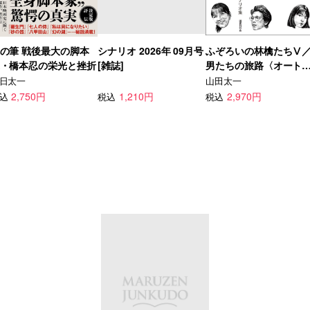
の筆 戦後最大の脚本
シナリオ 2026年 09月号
ふぞろいの林檎たちⅤ
・橋本忍の栄光と挫折
[雑誌]
男たちの旅路〈オート
イ〉
日太一
山田太一
2,750円
1,210円
2,970円
込
税込
税込