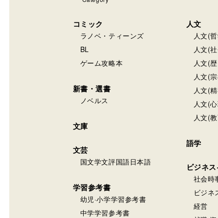
コミック
人文
ラノベ・ティーンズ
人文(哲
BL
人文(社
ゲーム攻略本
人文(歴
人文(宗
新書・選書
人文(精
ノベルス
人文(心
人文(教
文庫
語学
文芸
国文学文評国語日本語
ビジネス
社会時
学習参考書
ビジネ
幼児·小学学習参考書
経営
中学学習参考書