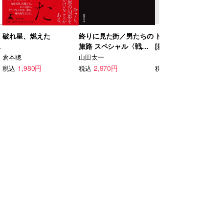
／
破れ星、燃えた
終りに見た街／男たちの
ドラマ 2026年 08月
バ
旅路 スペシャル〈戦場
[雑誌]
は遙かになりて〉
倉本聰
山田太一
1,980円
2,970円
1,210円
税込
税込
税込