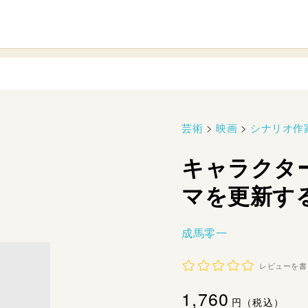
芸術
>
映画
>
シナリオ作
キャラクタ
マを更新す
成馬零一
レビューを書
通
1,760
円（税込）