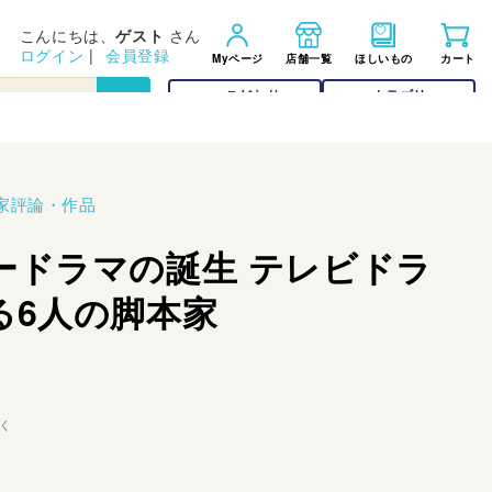
こんにちは、
ゲスト
さん
ログイン
|
会員登録
Myページ
店舗一覧
ほしいもの
カート
こだわり
カテゴリー
検索
検索
家評論・作品
ードラマの誕生 テレビドラ
る6人の脚本家
く