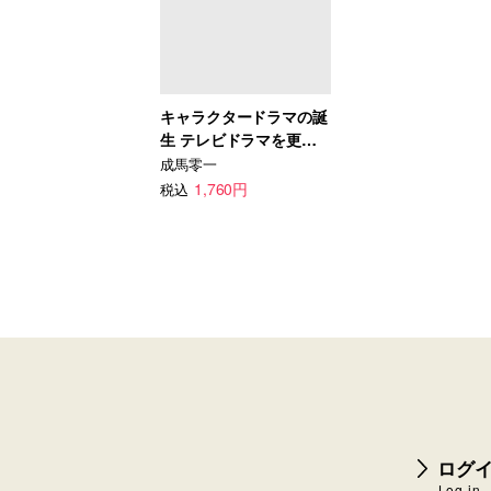
キャラクタードラマの誕
生 テレビドラマを更新
する6人の脚本家
成馬零一
1,760円
税込
ログイ
Log-in