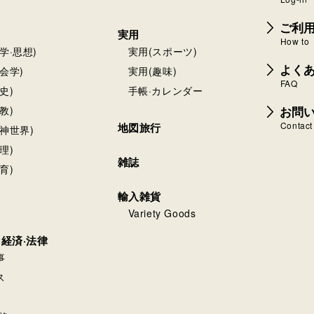
ご利
実用
How to
学·思想)
実用(スポーツ)
よく
会学)
実用(趣味)
FAQ
史)
手帳·カレンダー
お問
教)
Contact
地図旅行
神世界)
理)
雑誌
育)
輸入雑貨
Variety Goods
·経済·法律
事
ス