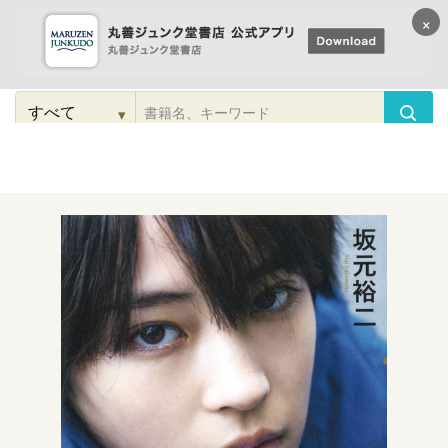
×
コンテンツに
進む
▾
検
索
こだわり
検索
カテゴリー
検索
対
象