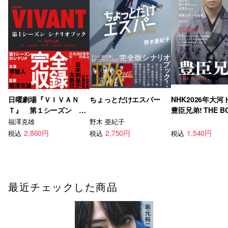
日曜劇場『ＶＩＶＡＮ
ちょっとだけエスパー
NHK2026年大河
Ｔ』 第１シーズン シ
豊臣兄弟! THE B
ナリオブック
福澤克雄
野木 亜紀子
2,860円
2,750円
1,540円
税込
税込
税込
最近チェックした商品