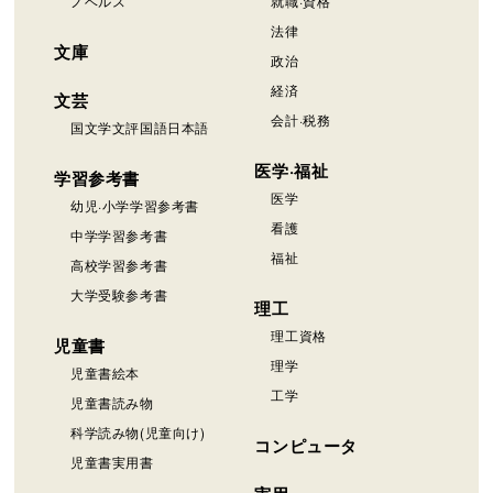
ノベルス
就職·資格
法律
文庫
政治
経済
文芸
会計·税務
国文学文評国語日本語
医学·福祉
学習参考書
医学
幼児·小学学習参考書
看護
中学学習参考書
福祉
高校学習参考書
大学受験参考書
理工
理工資格
児童書
理学
児童書絵本
工学
児童書読み物
科学読み物(児童向け)
コンピュータ
児童書実用書