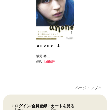
ａｎｏｎｅ １
坂元 裕二
1,650円
税込
ページトップ△
ログイン/会員登録
カートを見る
Log-in
Cart