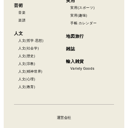
実用
芸術
実用(スポーツ)
音楽
実用(趣味)
楽譜
手帳·カレンダー
人文
地図旅行
人文(哲学·思想)
人文(社会学)
雑誌
人文(歴史)
輸入雑貨
人文(宗教)
Variety Goods
人文(精神世界)
人文(心理)
人文(教育)
運営会社