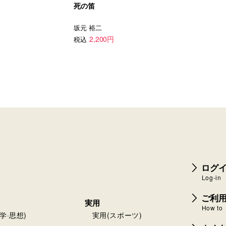
死の笛
坂元 裕二
2,200円
税込
ログイ
Log-in
ご利
実用
How to
学·思想)
実用(スポーツ)