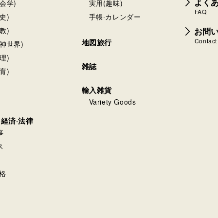
よく
会学)
実用(趣味)
FAQ
史)
手帳·カレンダー
お問
教)
Contact
地図旅行
神世界)
理)
雑誌
育)
輸入雑貨
Variety Goods
·経済·法律
事
ス
格