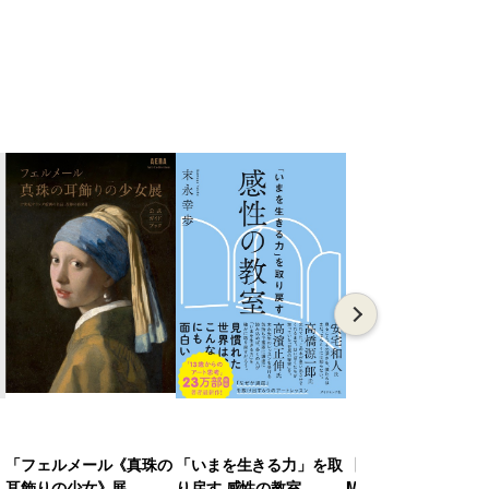
「フェルメール《真珠の
「いまを生きる力」を取
【特典なし通常版】
耳飾りの少女》展
り戻す 感性の教室
MGA MAGICAL 10