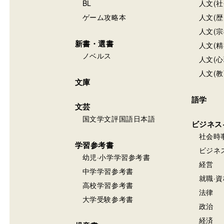
BL
人文(社
ゲーム攻略本
人文(歴
人文(宗
新書・選書
人文(精
ノベルス
人文(心
人文(教
文庫
語学
文芸
国文学文評国語日本語
ビジネス
社会時
学習参考書
ビジネ
幼児·小学学習参考書
経営
中学学習参考書
就職·資
高校学習参考書
法律
大学受験参考書
政治
経済