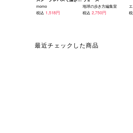
した
momo
地球の歩き方編集室
1,518円
2,750円
税込
税込
税
最近チェックした商品