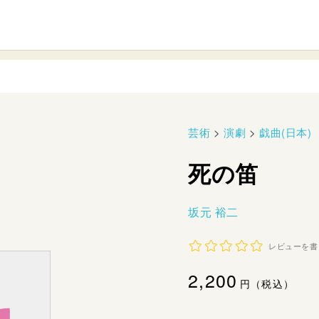
芸術
>
演劇
>
戯曲(日本)
死の笛
坂元 裕二
レビューを書
通
2,200
円（税込）
常