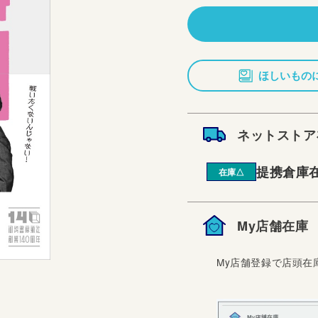
価
格
ほしいもの
ネットストア
提携倉庫
在庫△
My店舗在庫
My店舗登録で店頭在