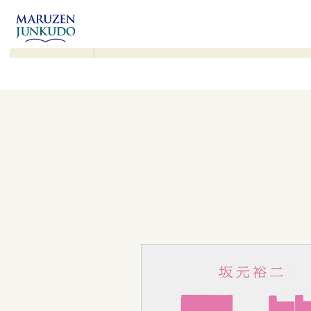
コンテンツ
に進む
▾
検
索
対
象