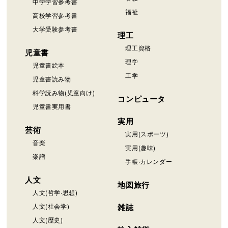
中学学習参考書
福祉
高校学習参考書
大学受験参考書
理工
理工資格
児童書
理学
児童書絵本
工学
児童書読み物
科学読み物(児童向け)
コンピュータ
児童書実用書
実用
芸術
実用(スポーツ)
音楽
実用(趣味)
楽譜
手帳·カレンダー
人文
地図旅行
人文(哲学·思想)
人文(社会学)
雑誌
人文(歴史)