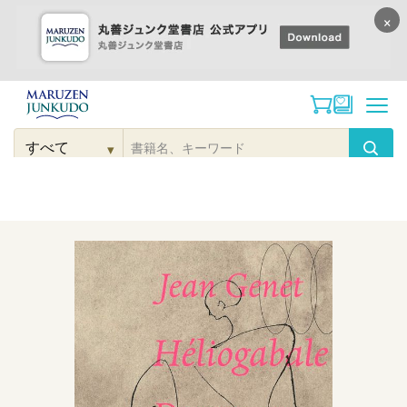
×
コンテンツに
進む
▾
検
索
こだわり
検索
カテゴリー
検索
対
象