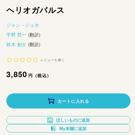
ヘリオガバルス
ジャン・ジュネ
宇野 邦一
(翻訳)
鈴木 創士
(翻訳)
レビューを書く
通
3,850
円（税込）
常
価
カートに入れる
格
ほしいものに追加
My本棚に追加