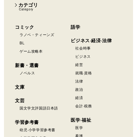
カテゴリ
Category
コミック
語学
ラノベ・ティーンズ
ビジネス·経済·法律
BL
社会時事
ゲーム攻略本
ビジネス
新書・選書
経営
ノベルス
就職·資格
法律
文庫
政治
経済
文芸
会計·税務
国文学文評国語日本語
医学·福祉
学習参考書
医学
幼児·小学学習参考書
看護