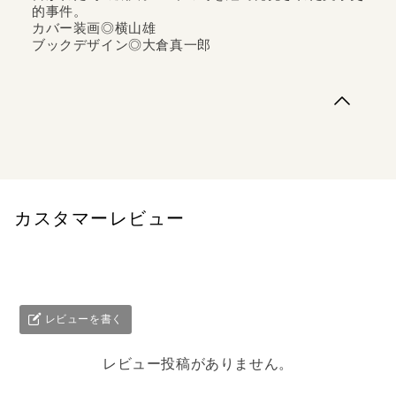
的事件。
カバー装画◎横山雄
ブックデザイン◎大倉真一郎
あらゆる侵犯を繰り返す若きローマ皇帝が追い求めた、美
しき愛のかたち――ジュネが最も輝ける時代に書かれた幻
の戯曲。80年の時を経て発見された文学史的事件。カバー
装画◎横山雄ブックデザイン◎大倉真一郎
カスタマーレビュー
レビューを書く
レビュー投稿がありません。