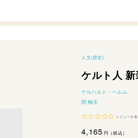
人文(歴史)
ケルト人 新
ゲルハルト・ヘルム
関 楠生
レビューを書
通
4,165
円（税込）