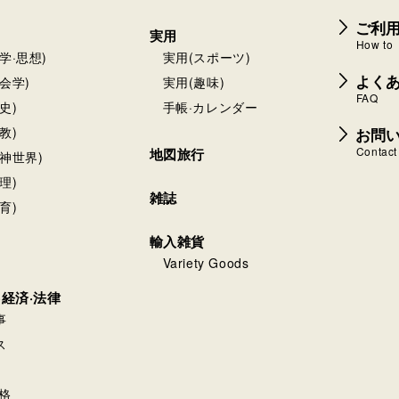
ご利
実用
How to
学·思想)
実用(スポーツ)
よく
会学)
実用(趣味)
FAQ
史)
手帳·カレンダー
お問
教)
Contact
地図旅行
神世界)
理)
雑誌
育)
輸入雑貨
Variety Goods
·経済·法律
事
ス
格