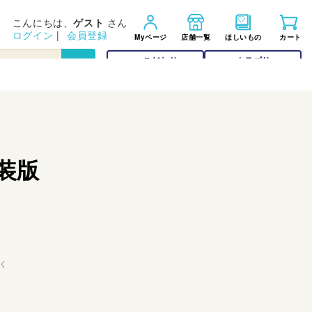
こんにちは、
ゲスト
さん
ログイン
|
会員登録
Myページ
店舗一覧
ほしいもの
カート
こだわり
カテゴリー
検索
検索
装版
く