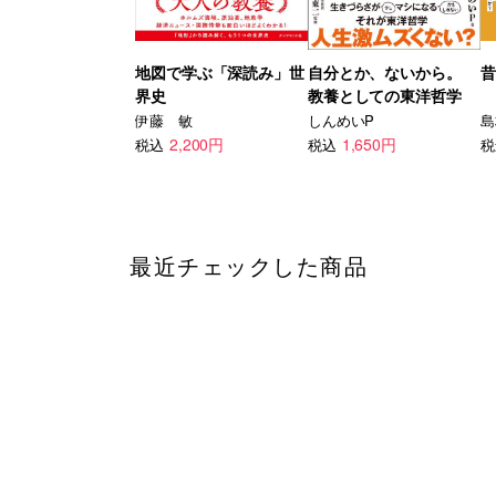
地図で学ぶ「深読み」世
自分とか、ないから。
昔
界史
教養としての東洋哲学
伊藤 敏
しんめいP
島
2,200円
1,650円
税込
税込
税
最近チェックした商品