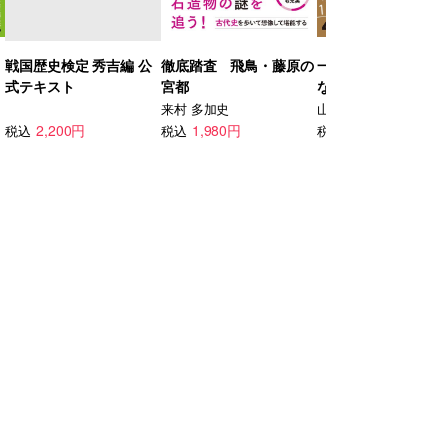
戦国歴史検定 秀吉編 公
徹底踏査 飛鳥・藤原の
一度読んだら絶対に
式テキスト
宮都
ない日本史の教科書
来村 多加史
山﨑 圭一
2,200円
1,980円
1,760円
税込
税込
税込