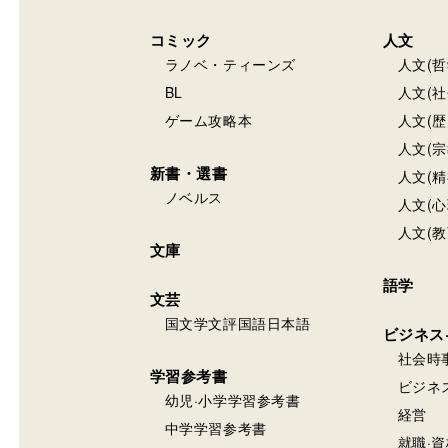
コミック
人文
ラノベ・ティーンズ
人文(哲
BL
人文(社
ゲーム攻略本
人文(歴
人文(宗
新書・選書
人文(精
ノベルス
人文(心
人文(教
文庫
語学
文芸
国文学文評国語日本語
ビジネス
社会時
学習参考書
ビジネ
幼児·小学学習参考書
経営
中学学習参考書
就職·資