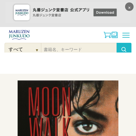
×
コンテンツに
進む
▾
検
索
こだわり
検索
カテゴリー
検索
対
象