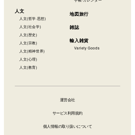
人文
地図旅行
人文(哲学·思想)
人文(社会学)
雑誌
人文(歴史)
輸入雑貨
人文(宗教)
Variety Goods
人文(精神世界)
人文(心理)
人文(教育)
運営会社
サービス利用規約
個人情報の取り扱いについて