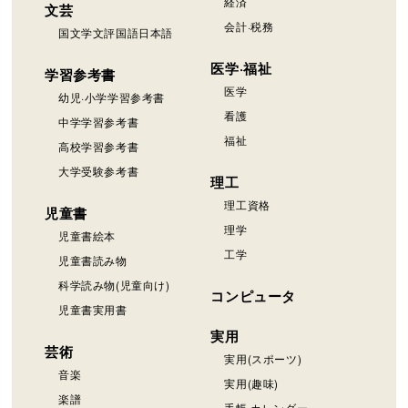
経済
文芸
会計·税務
国文学文評国語日本語
医学·福祉
学習参考書
医学
幼児·小学学習参考書
看護
中学学習参考書
福祉
高校学習参考書
大学受験参考書
理工
理工資格
児童書
理学
児童書絵本
工学
児童書読み物
科学読み物(児童向け)
コンピュータ
児童書実用書
実用
芸術
実用(スポーツ)
音楽
実用(趣味)
楽譜
手帳·カレンダー