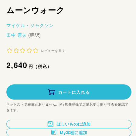
ムーンウォーク
マイケル・ジャクソン
田中 康夫
(翻訳)
レビューを書く
通
2,640
円（税込）
常
価
カートに入れる
格
ネットストア在庫がありません。My店舗登録で店舗お受け取り可否を確認で
きます。
ほしいものに追加
My本棚に追加