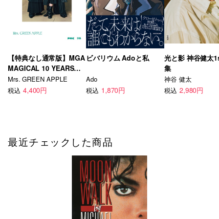
【特典なし通常版】MGA
ビバリウム Adoと私
光と影 神谷健太1
MAGICAL 10 YEARS
集
ANNIVERSARY BOOK -
Mrs. GREEN APPLE
Ado
神谷 健太
OUR STORY -
4,400円
1,870円
2,980円
税込
税込
税込
最近チェックした商品