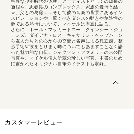
特異な少年時代の体験、アーティストとしての成長の
過程や、思春期のコンプレックス、家族の愛情と結
束、父との葛藤……そして彼の音楽の背景にあるイン
スピレーションや、驚くべきダンスの動きや創造性の
源である熱情について、マイケルは率直に語る。
さらに、ポール・マッカートニー、クインシー・ジョ
ーンズ、ダイアナ・ロス、キャサリン・ヘップバーン
ら友人たちとの心からの交流と名声による孤立感、整
形手術や彼をとりまく噂についてもあますことなく語
った魅力的な自伝。ジャクソン・ファミリーの未公開
写真や、マイケル個人所蔵の珍しい写真、本書のため
に書かれたオリジナル自筆のイラストも収録。
キング・オブ・ポップのすべてがわかる唯一の貴重な自
伝。特異な少年時代の体験、アーティストとしての成長の
過程や、思春期のコンプレックス、家族の愛情と結束、父
との葛藤……そして彼の音楽の背景にあるインスピレーシ
ョンや、驚くべきダンスの動きや創造性の源である熱情に
ついて、マイケルは率直に語る。さらに...
カスタマーレビュー