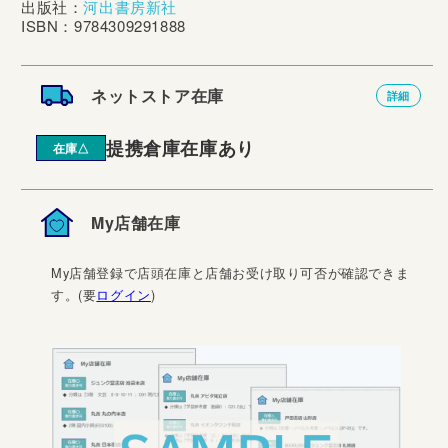
出版社：
河出書房新社
ISBN：9784309291888
ネットストア在庫
詳細
提携倉庫在庫あり
在庫△
My店舗在庫
My店舗登録で店頭在庫と店舗お受け取り可否が確認できま
す。(要
ログイン
)