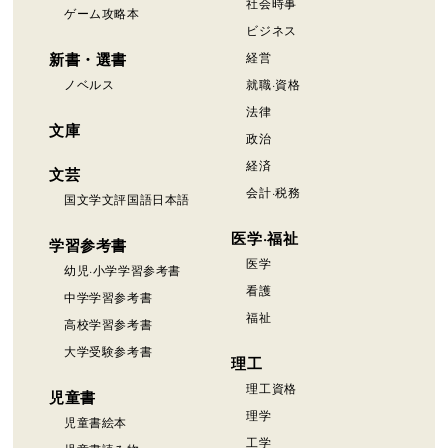
社会時事
ゲーム攻略本
ビジネス
新書・選書
経営
ノベルス
就職·資格
法律
文庫
政治
経済
文芸
会計·税務
国文学文評国語日本語
医学·福祉
学習参考書
医学
幼児·小学学習参考書
看護
中学学習参考書
福祉
高校学習参考書
大学受験参考書
理工
理工資格
児童書
理学
児童書絵本
工学