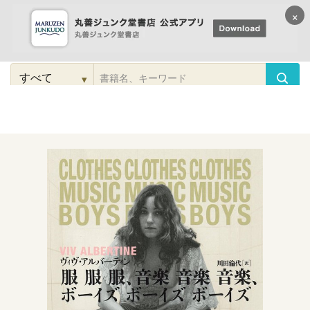
×
コンテンツに
進む
▾
検
索
こだわり
検索
カテゴリー
検索
対
象