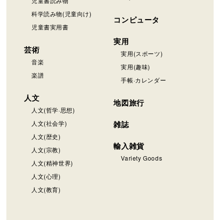
児童書読み物
科学読み物(児童向け)
コンピュータ
児童書実用書
実用
芸術
実用(スポーツ)
音楽
実用(趣味)
楽譜
手帳·カレンダー
人文
地図旅行
人文(哲学·思想)
人文(社会学)
雑誌
人文(歴史)
輸入雑貨
人文(宗教)
Variety Goods
人文(精神世界)
人文(心理)
人文(教育)