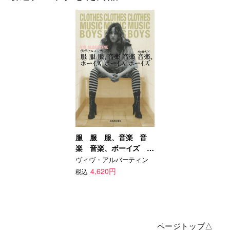
服 服 服、音楽 音
楽 音楽、ボーイズ ボ
ーイズ ボーイズ
ヴィヴ・アルバーティン
4,620円
税込
ページトップ△