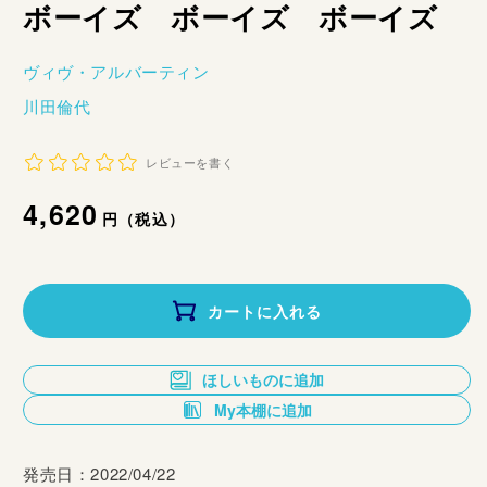
ボーイズ ボーイズ ボーイズ
ヴィヴ・アルバーティン
川田倫代
レビューを書く
通
4,620
円（税込）
常
価
カートに入れる
格
ほしいものに追加
My本棚に追加
発売日：2022/04/22