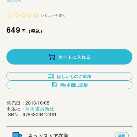
レビューを書く
通
649
円（税込）
常
価
カートに入れる
格
ほしいものに追加
My本棚に追加
発売日：2013/10/08
出版社：
河出書房新社
ISBN：9784309412481
ネットストア在庫
詳細