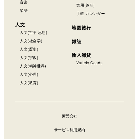
音楽
実用(趣味)
楽譜
手帳·カレンダー
人文
地図旅行
人文(哲学·思想)
人文(社会学)
雑誌
人文(歴史)
輸入雑貨
人文(宗教)
Variety Goods
人文(精神世界)
人文(心理)
人文(教育)
運営会社
サービス利用規約