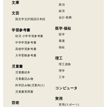
文庫
政治
経済
文芸
会計·税務
国文学文評国語日本語
医学·福祉
学習参考書
医学
幼児·小学学習参考書
看護
中学学習参考書
福祉
高校学習参考書
大学受験参考書
理工
理工資格
児童書
理学
児童書絵本
工学
児童書読み物
科学読み物(児童向け)
コンピュータ
児童書実用書
実用
芸術
実用(スポーツ)