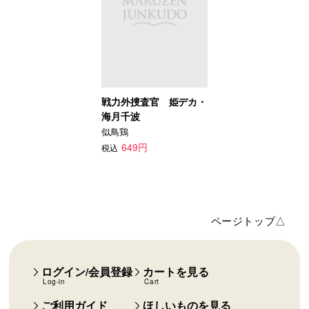
戦力外捜査官 姫デカ・
海月千波
似鳥鶏
649円
税込
ページトップ△
ログイン/会員登録
カートを見る
Log-in
Cart
ご利用ガイド
ほしいものを見る