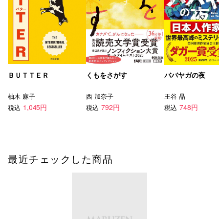
ＢＵＴＴＥＲ
くもをさがす
ババヤガの夜
柚木 麻子
西 加奈子
王谷 晶
1,045円
792円
748円
税込
税込
税込
最近チェックした商品