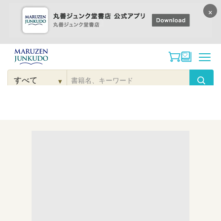
×
コンテンツに
進む
▾
検
索
こだわり
検索
カテゴリー
検索
対
象