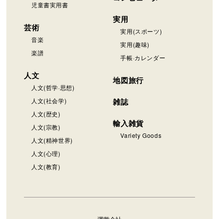
児童書実用書
実用
芸術
実用(スポーツ)
音楽
実用(趣味)
楽譜
手帳·カレンダー
人文
地図旅行
人文(哲学·思想)
人文(社会学)
雑誌
人文(歴史)
輸入雑貨
人文(宗教)
Variety Goods
人文(精神世界)
人文(心理)
人文(教育)