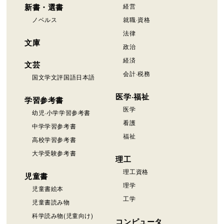
新書・選書
経営
ノベルス
就職·資格
法律
文庫
政治
経済
文芸
会計·税務
国文学文評国語日本語
医学·福祉
学習参考書
医学
幼児·小学学習参考書
看護
中学学習参考書
福祉
高校学習参考書
大学受験参考書
理工
理工資格
児童書
理学
児童書絵本
工学
児童書読み物
科学読み物(児童向け)
コンピュータ