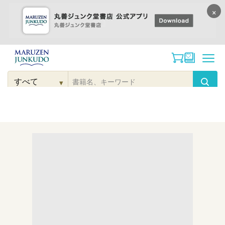
×
コンテンツに
進む
▾
検
索
こだわり
検索
カテゴリー
検索
対
象