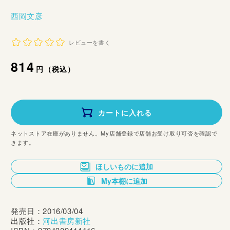
西岡文彦
レビューを書く
通
814
円（税込）
常
価
カートに入れる
格
ネットストア在庫がありません。My店舗登録で店舗お受け取り可否を確認で
きます。
ほしいものに追加
My本棚に追加
発売日：2016/03/04
出版社：
河出書房新社