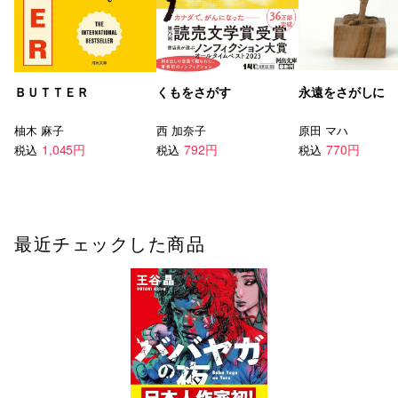
ＢＵＴＴＥＲ
くもをさがす
永遠をさがしに
柚木 麻子
西 加奈子
原田 マハ
1,045円
792円
770円
税込
税込
税込
最近チェックした商品