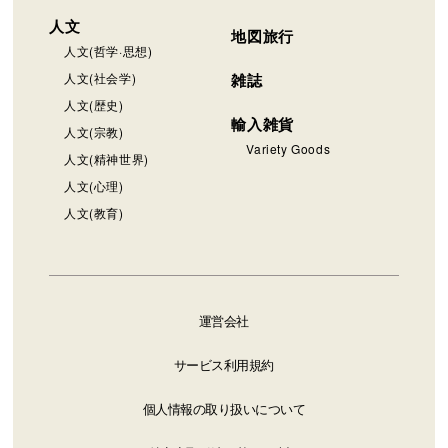
人文
地図旅行
人文(哲学·思想)
人文(社会学)
雑誌
人文(歴史)
輸入雑貨
人文(宗教)
Variety Goods
人文(精神世界)
人文(心理)
人文(教育)
運営会社
サービス利用規約
個人情報の取り扱いについて