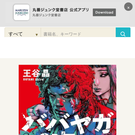
×
コンテンツに
進む
▾
検
索
こだわり
検索
カテゴリー
検索
対
象