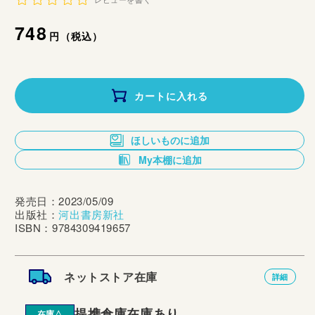
レビューを書く
通
748
円（税込）
常
価
カートに入れる
格
ほしいものに追加
My本棚に追加
発売日：2023/05/09
出版社：
河出書房新社
ISBN：9784309419657
ネットストア在庫
詳細
提携倉庫在庫あり
在庫△