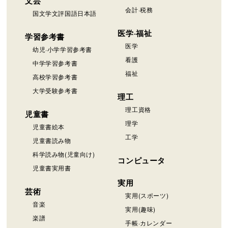
文芸
会計·税務
国文学文評国語日本語
医学·福祉
学習参考書
医学
幼児·小学学習参考書
看護
中学学習参考書
福祉
高校学習参考書
大学受験参考書
理工
理工資格
児童書
理学
児童書絵本
工学
児童書読み物
科学読み物(児童向け)
コンピュータ
児童書実用書
実用
芸術
実用(スポーツ)
音楽
実用(趣味)
楽譜
手帳·カレンダー