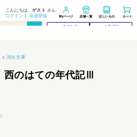
こんにちは、
ゲスト
さん
ログイン
|
会員登録
Myページ
店舗一覧
ほしいもの
カート
こだわり
カテゴリー
検索
検索
)
>
河出文庫
 西のはての年代記Ⅲ
く