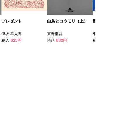
プレゼント
白鳥とコウモリ（上）
魔女と過ごした七日
伊坂 幸太郎
東野圭吾
東野 圭吾
825円
880円
1,232円
税込
税込
税込