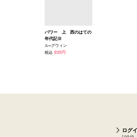
パワー 上 西のはての
年代記Ⅲ
ル=グウィン
935円
税込
ログイ
Log-in