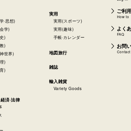
ご利
実用
How to
学·思想)
実用(スポーツ)
よく
会学)
実用(趣味)
FAQ
史)
手帳·カレンダー
お問
教)
Contact
地図旅行
神世界)
理)
雑誌
育)
輸入雑貨
Variety Goods
·経済·法律
事
ス