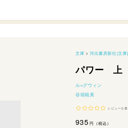
文庫
>
河出書房新社(文庫
パワー 上
ル=グウィン
谷垣暁美
レビューを書
通
935
円（税込）