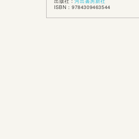
出版社：
河出書房新社
ISBN：9784309463544