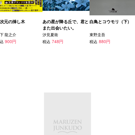
次元の挿し木
あの星が降る丘で、君と
白鳥とコウモリ（下）
また出会いたい。
下 龍之介
汐見夏衛
東野圭吾
900円
748円
880円
込
税込
税込