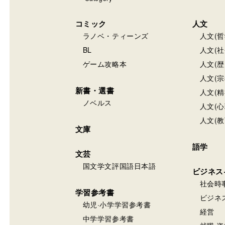
コミック
人文
ラノベ・ティーンズ
人文(哲
BL
人文(社
ゲーム攻略本
人文(歴
人文(宗
新書・選書
人文(精
ノベルス
人文(心
人文(教
文庫
語学
文芸
国文学文評国語日本語
ビジネス
社会時
学習参考書
ビジネ
幼児·小学学習参考書
経営
中学学習参考書