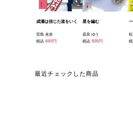
成瀬は信じた道をいく
星を編む
一
宮島 未奈
凪良 ゆう
松
693円
935円
税込
税込
税
最近チェックした商品