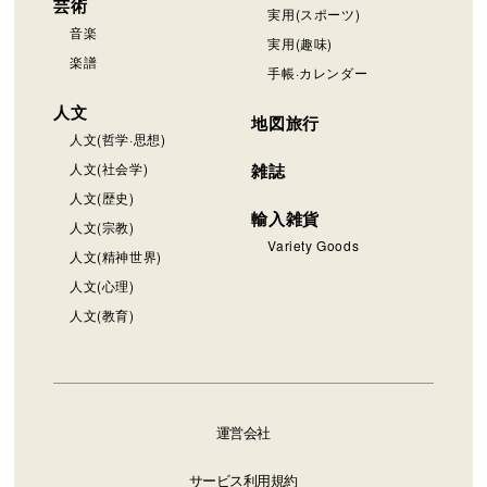
芸術
実用(スポーツ)
音楽
実用(趣味)
楽譜
手帳·カレンダー
人文
地図旅行
人文(哲学·思想)
人文(社会学)
雑誌
人文(歴史)
輸入雑貨
人文(宗教)
Variety Goods
人文(精神世界)
人文(心理)
人文(教育)
運営会社
サービス利用規約