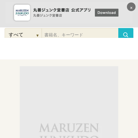
×
コンテンツに
進む
▾
検
索
こだわり
検索
カテゴリー
検索
対
象