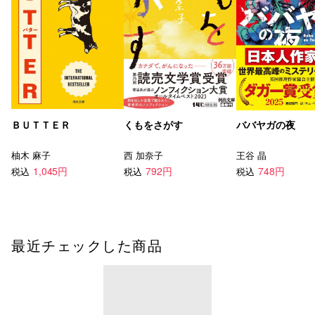
ＢＵＴＴＥＲ
くもをさがす
ババヤガの夜
柚木 麻子
西 加奈子
王谷 晶
1,045円
792円
748円
税込
税込
税込
最近チェックした商品