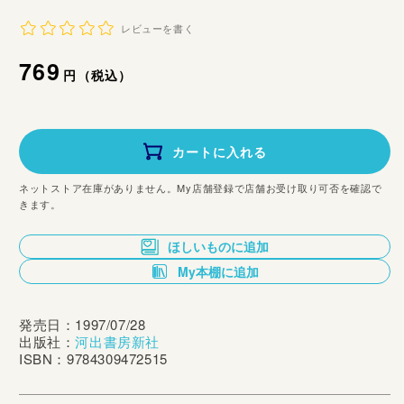
レビューを書く
通
769
円（税込）
常
価
カートに入れる
格
ネットストア在庫がありません。My店舗登録で店舗お受け取り可否を確認で
きます。
ほしいものに追加
My本棚に追加
発売日：1997/07/28
出版社：
河出書房新社
ISBN：9784309472515