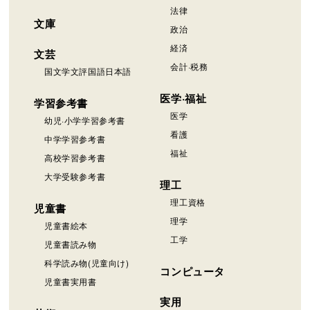
法律
文庫
政治
経済
文芸
会計·税務
国文学文評国語日本語
医学·福祉
学習参考書
医学
幼児·小学学習参考書
看護
中学学習参考書
福祉
高校学習参考書
大学受験参考書
理工
理工資格
児童書
理学
児童書絵本
工学
児童書読み物
科学読み物(児童向け)
コンピュータ
児童書実用書
実用