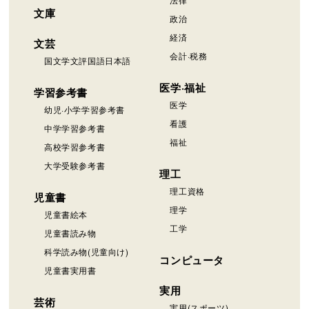
文庫
政治
経済
文芸
会計·税務
国文学文評国語日本語
医学·福祉
学習参考書
医学
幼児·小学学習参考書
看護
中学学習参考書
福祉
高校学習参考書
大学受験参考書
理工
理工資格
児童書
理学
児童書絵本
工学
児童書読み物
科学読み物(児童向け)
コンピュータ
児童書実用書
実用
芸術
実用(スポーツ)