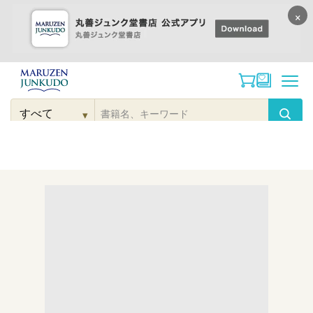
×
コンテンツに
進む
▾
検
索
こだわり
検索
カテゴリー
検索
対
象