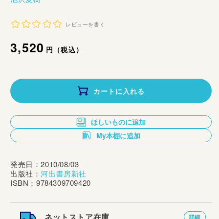
レビューを書く
通
3,520
円（税込）
常
価
カートに入れる
格
ほしいものに追加
My本棚に追加
発売日：2010/08/03
出版社：
河出書房新社
ISBN：9784309709420
ネットストア在庫
詳細