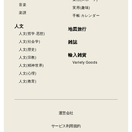
音楽
実用(趣味)
楽譜
手帳·カレンダー
人文
地図旅行
人文(哲学·思想)
人文(社会学)
雑誌
人文(歴史)
輸入雑貨
人文(宗教)
Variety Goods
人文(精神世界)
人文(心理)
人文(教育)
運営会社
サービス利用規約