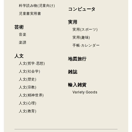
科学読み物(児童向け)
コンピュータ
児童書実用書
実用
芸術
実用(スポーツ)
音楽
実用(趣味)
楽譜
手帳·カレンダー
人文
地図旅行
人文(哲学·思想)
人文(社会学)
雑誌
人文(歴史)
輸入雑貨
人文(宗教)
Variety Goods
人文(精神世界)
人文(心理)
人文(教育)