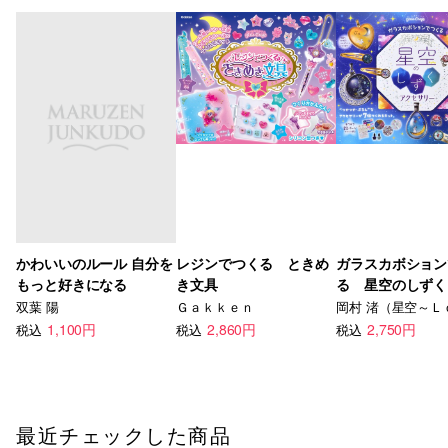
かわいいのルール 自分を
レジンでつくる ときめ
ガラスカボション
もっと好きになる
き文具
る 星空のしずく
サリー
双葉 陽
Ｇａｋｋｅｎ
1,100円
2,860円
2,750円
税込
税込
税込
最近チェックした商品