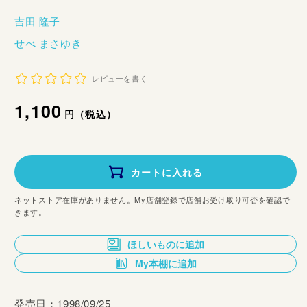
吉田 隆子
せべ まさゆき
レビューを書く
通
1,100
円（税込）
常
価
カートに入れる
格
ネットストア在庫がありません。My店舗登録で店舗お受け取り可否を確認で
きます。
ほしいものに追加
My本棚に追加
発売日：1998/09/25