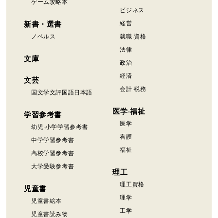
ゲーム攻略本
ビジネス
新書・選書
経営
ノベルス
就職·資格
法律
文庫
政治
経済
文芸
会計·税務
国文学文評国語日本語
医学·福祉
学習参考書
医学
幼児·小学学習参考書
看護
中学学習参考書
福祉
高校学習参考書
大学受験参考書
理工
理工資格
児童書
理学
児童書絵本
工学
児童書読み物