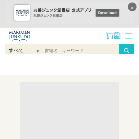
×
コンテンツに
進む
▾
検
索
こだわり
検索
カテゴリー
検索
対
象