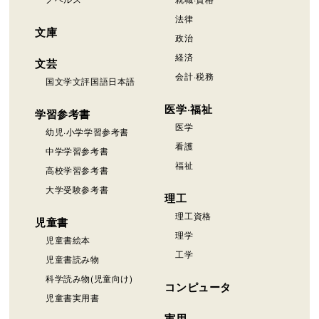
法律
文庫
政治
経済
文芸
会計·税務
国文学文評国語日本語
医学·福祉
学習参考書
医学
幼児·小学学習参考書
看護
中学学習参考書
福祉
高校学習参考書
大学受験参考書
理工
理工資格
児童書
理学
児童書絵本
工学
児童書読み物
科学読み物(児童向け)
コンピュータ
児童書実用書
実用