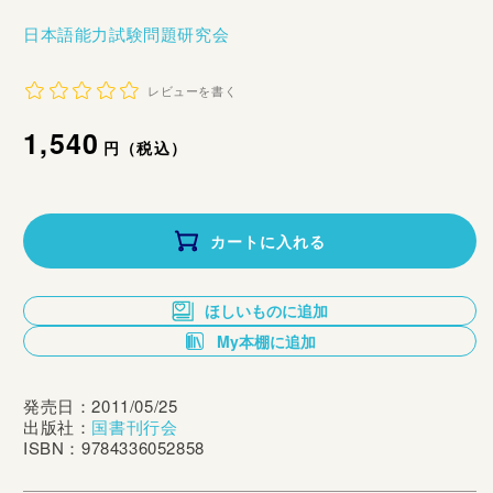
日本語能力試験問題研究会
レビューを書く
通
1,540
円（税込）
常
価
カートに入れる
格
ほしいものに追加
My本棚に追加
発売日：2011/05/25
出版社：
国書刊行会
ISBN：9784336052858