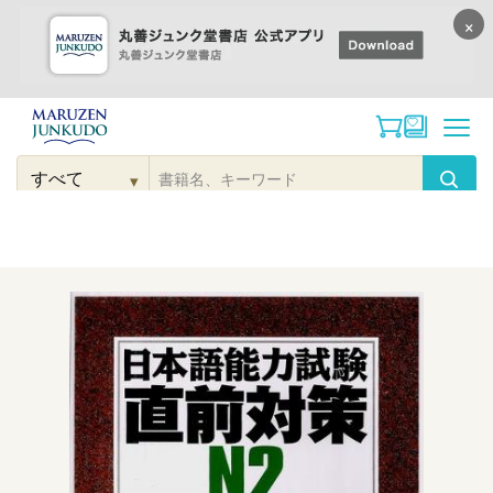
×
コンテンツに
進む
▾
検
索
こだわり
検索
カテゴリー
検索
対
象