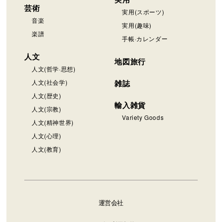
芸術
実用(スポーツ)
音楽
実用(趣味)
楽譜
手帳·カレンダー
人文
地図旅行
人文(哲学·思想)
人文(社会学)
雑誌
人文(歴史)
輸入雑貨
人文(宗教)
Variety Goods
人文(精神世界)
人文(心理)
人文(教育)
運営会社