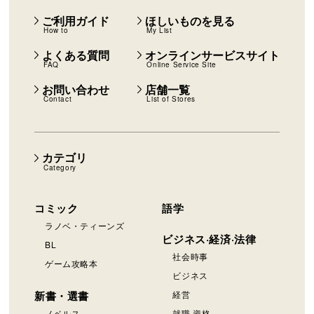
ご利用ガイド
ほしいものを見る
How to
My List
よくある質問
オンラインサービスサイト
FAQ
Online Service Site
お問い合わせ
店舗一覧
Contact
List of Stores
カテゴリ
Category
コミック
語学
ラノベ・ティーンズ
ビジネス·経済·法律
BL
社会時事
ゲーム攻略本
ビジネス
新書・選書
経営
ノベルス
就職·資格