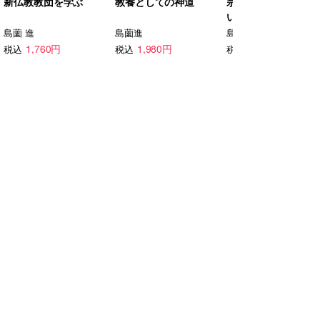
新仏教教団を学ぶ
教養としての神道
宗教のきほん なぜ
い」を求めるのか
島薗 進
島薗進
島薗進
1,760円
1,980円
1,870円
税込
税込
税込