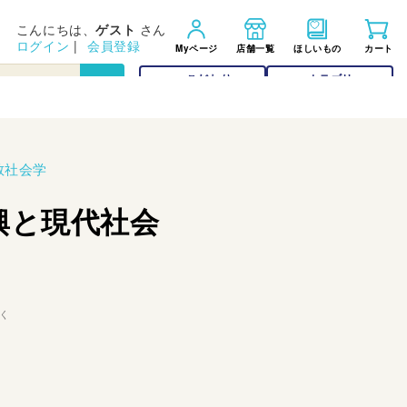
こんにちは、
ゲスト
さん
ログイン
|
会員登録
Myページ
店舗一覧
ほしいもの
カート
こだわり
カテゴリー
検索
検索
教社会学
興と現代社会
く