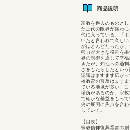
商品説明
宗教を過去のものとし
た近代の限界が露わに
代に入っている。「ポ
いたと言われて久しい
がほとんどだったが、
勢力が大きな役割を果
界の制御を通して幸福
きたが、知性への過剰
さをもたらしたという
認識はますます広がっ
校教育の普及はますま
ている地域が多い。こ
場所があるのか。宗教
で確かな基盤をもって
史の展開に焦点を合わ
していく。
【目次】
宗教信仰復興叢書の創