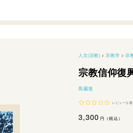
人文(宗教)
>
宗教学
>
宗
宗教信仰復
島薗進
レビューを書
通
3,300
円（税込）
常