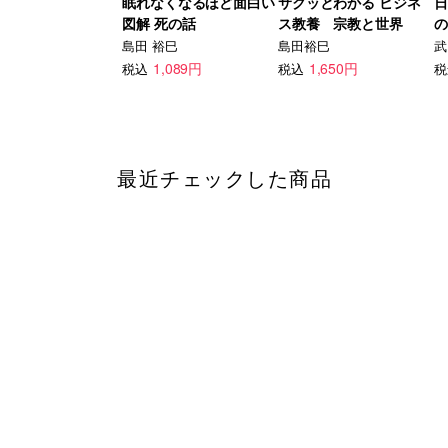
眠れなくなるほど面白い
サクッとわかる ビジネ
日
図解 死の話
ス教養 宗教と世界
の
島田 裕巳
島田裕巳
武
1,089円
1,650円
税込
税込
税
最近チェックした商品