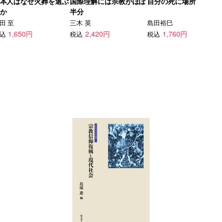
本人はなぜ火葬を選ぶ
国際理解には宗教がほぼ
自分の死に場所
か
半分
田 至
三木 英
島田裕巳
1,650円
2,420円
1,760円
込
税込
税込