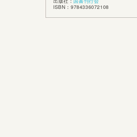
出版社：
国書刊行会
ISBN：9784336072108