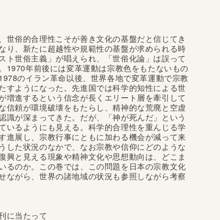
、世俗的合理性こそが善き文化の基盤だと信じてき
なり、新たに超越性や規範性の基盤が求められる時
スト世俗主義」が唱えられ、「世俗化論」は誤って
。1970年前後には変革運動は宗教色をもたないもの
1978のイラン革命以後、世界各地で変革運動で宗教
たすようになった。先進国では科学的知性による世
が増進するという信念が長くエリート層を牽引して
な信頼が環境破壊をもたらし、精神的な荒廃と空虚
認識が深まってきた。だが、「神が死んだ」という
ているようにも見える。科学的合理性を重んじる学
す進展し、宗教行事にともに加わる機会が減って来
うした状況のなかで、なお宗教や信仰にどのような
復興と見える現象や精神文化や思想動向は、どこま
いるのか。この巻では、この問題を日本の宗教文化
せながら、世界の諸地域の状況も参照しながら考察
刊に当たって