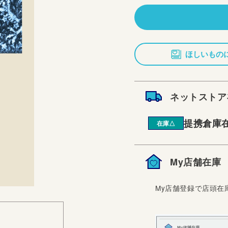
価
格
ほしいもの
ネットストア
提携倉庫
在庫△
My店舗在庫
My店舗登録で店頭在