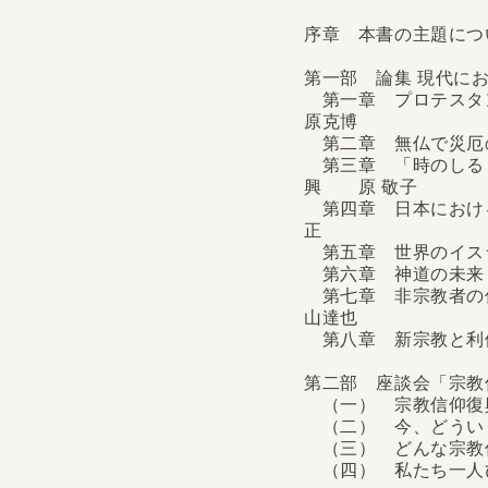
序章 本書の主題につ
第一部 論集 現代に
第一章 プロテスタ
原克博
第二章 無仏で災
第三章 「時のしるし
興 原 敬子
第四章 日本におけ
正
第五章 世界のイ
第六章 神道の
第七章 非宗教者の
山達也
第八章 新宗教と利
第二部 座談会「宗
（一） 宗教信仰
（二） 今、どうい
（三） どんな宗
（四） 私たち一人