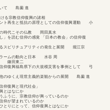
いて 島薗 進
おける宗教信仰復興の諸相
ント再生と抵抗の原理としての信仰復興運動 小
厄の時代こその仏教 岡田真水
」を読む信仰の感覚 「日本の教会」の信仰復
るスピリチュアリティの発生と展開 堀江宗
スラームの動向と日本 水谷 周
未来 鎌田東二
信仰復興福島県下の大規模災害を事例として 弓
他のゆくえ現世主義的楽観からの展開 島薗 進
教信仰復興と現代社会」
復興とはなにか
うふうに、宗教信仰が興っているのか
教信仰が望まれているのか
ひとりにとって、信仰復興とはなにか