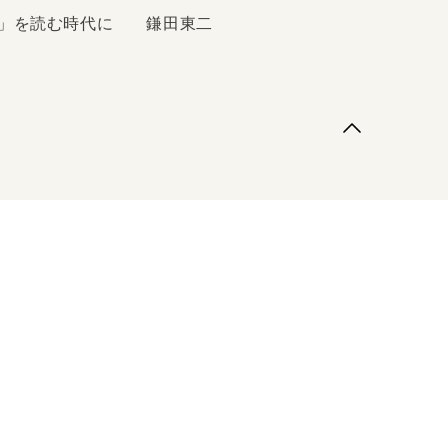
」を読む時代に 鎌田東二
世俗的合理性こそが善き文化の基盤だと信じてきた近
新たに超越性や規範性の基盤が求められる時代に入っ
義」が唱えられ、「世俗化論」は誤っていたと言われ
後には変革運動は宗教色をもたないものがほとんどだっ