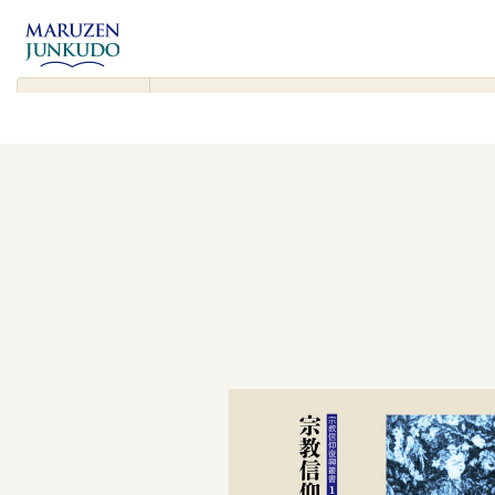
コンテンツ
に進む
▾
検
索
対
象