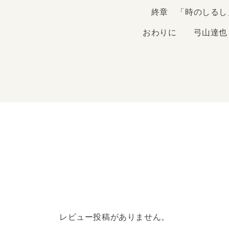
終章 「時のしるし
おわりに 弓山達也
宗教を過去のものとし、
代の限界が露わになり、
ている。「ポスト世俗主
て久しい。1970年前
たが、197...
レビュー投稿がありません。