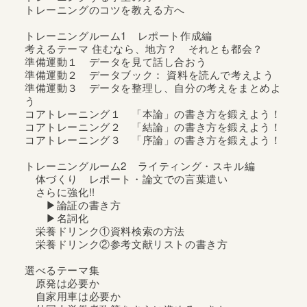
トレーニングする学生の方へ
トレーニングのコツを教える方へ
トレーニングルーム1 レポート作成編
考えるテーマ 住むなら、地方？ それとも都会？
準備運動１ データを見て話し合おう
準備運動２ データブック： 資料を読んで考えよう
準備運動３ データを整理し、自分の考えをまとめよ
う
コアトレーニング１ 「本論」の書き方を鍛えよう！
コアトレーニング２ 「結論」の書き方を鍛えよう！
コアトレーニング３ 「序論」の書き方を鍛えよう！
トレーニングルーム2 ライティング・スキル編
体づくり レポート・論文での言葉遣い
さらに強化!!
▶論証の書き方
▶名詞化
栄養ドリンク①資料検索の方法
栄養ドリンク②参考文献リストの書き方
選べるテーマ集
原発は必要か
自家用車は必要か