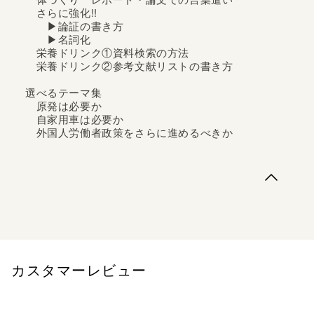
体づくり レポート・論文での言葉遣い
さらに強化!!
▶論証の書き方
▶名詞化
栄養ドリンク①資料検索の方法
栄養ドリンク②参考文献リストの書き方
選べるテーマ集
原発は必要か
自家用車は必要か
外国人労働者政策をさらに進めるべきか
トレーニングする学生の方へトレーニングのコツを教える
方へトレーニングルーム1 レポート作成編考えるテーマ
住むなら、地方？ それとも都会？準備運動１ データを
見て話し合おう準備運動２ データブック： 資料を読んで
考えよう準備運動３ データを整理し、自分の考えをまと
めようコアトレーニング１ 「本...
カスタマーレビュー