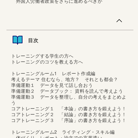
外国人労働者政策をさらに進めるべきか
レポートを書くために「考えること」から始め、「根拠に
基づき自分の考察をまとめ、読みやすい構成のレポートを
書く」ためのワークブック。ピア活動のためのワークや、
目次
考えるための資料などを多数掲載。高校生・大学生のみの
らず、「レポート」を書くすべての人のために。【目次】
トレーニングする学生の方へ
トレーニングする学生の方へトレーニ...
トレーニングのコツを教える方へ
トレーニングルーム1 レポート作成編
考えるテーマ 住むなら、地方？ それとも都会？
準備運動１ データを見て話し合おう
準備運動２ データブック： 資料を読んで考えよう
準備運動３ データを整理し、自分の考えをまとめよ
う
コアトレーニング１ 「本論」の書き方を鍛えよう！
コアトレーニング２ 「結論」の書き方を鍛えよう！
コアトレーニング３ 「序論」の書き方を鍛えよう！
トレーニングルーム2 ライティング・スキル編