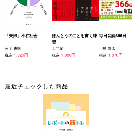
「夫婦」不在社会
ほんとうのことを書く練
毎日音読366日
習
三宅 香帆
土門蘭
川島 隆太
1,320円
1,980円
1,870円
税込
税込
税込
最近チェックした商品