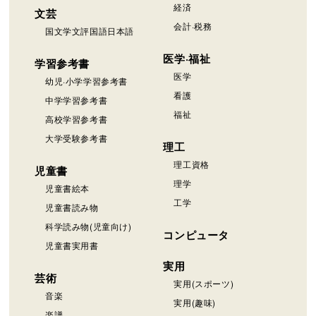
経済
文芸
会計·税務
国文学文評国語日本語
医学·福祉
学習参考書
医学
幼児·小学学習参考書
看護
中学学習参考書
福祉
高校学習参考書
大学受験参考書
理工
理工資格
児童書
理学
児童書絵本
工学
児童書読み物
科学読み物(児童向け)
コンピュータ
児童書実用書
実用
芸術
実用(スポーツ)
音楽
実用(趣味)