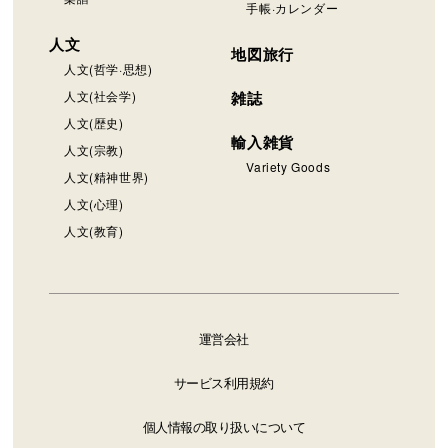
楽譜
手帳·カレンダー
人文
地図旅行
人文(哲学·思想)
人文(社会学)
雑誌
人文(歴史)
輸入雑貨
人文(宗教)
Variety Goods
人文(精神世界)
人文(心理)
人文(教育)
運営会社
サービス利用規約
個人情報の取り扱いについて