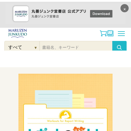
×
コンテンツに
進む
▾
検
索
こだわり
検索
カテゴリー
検索
対
象