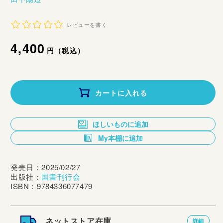
レビューを書く
通
4,400
円（税込）
常
価
カートに入れる
格
ほしいものに追加
My本棚に追加
発売日：2025/02/27
出版社：
国書刊行会
ISBN：9784336077479
ネットストア在庫
詳細