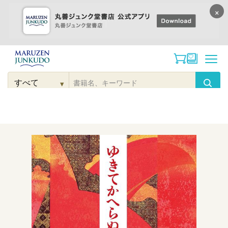
×
コンテンツに
進む
▾
検
索
こだわり
検索
カテゴリー
検索
対
象