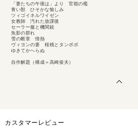
「妻たちの午後は」より 官能の檻
で刊行されることがなかった。本書は傑...
青い獣 ひそかな愉しみ
ツィゴイネルワイゼン
女教師 汚れた放課後
セーラー服と機関銃
魚影の群れ
雪の断章 情熱
ヴィヨンの妻 桜桃とタンポポ
ゆきてかへらぬ
自作解題（構成＝高崎俊夫）
「妻たちの午後は」より 官能の檻 青い獣 ひそかな愉
しみツィゴイネルワイゼン女教師 汚れた放課後セーラー
服と機関銃魚影の群れ雪の断章 情熱ヴィヨンの妻 桜桃
とタンポポゆきてかへらぬ自作解題（構成＝高崎俊夫）
カスタマーレビュー