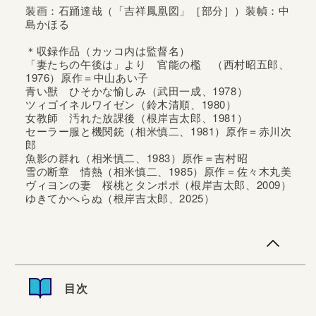
装画：石踊達哉（「吉祥鳳凰図」［部分］）装幀：中
島かほる
＊収録作品（カッコ内は監督名）
「妻たちの午後は」より 官能の檻 （西村昭五郎、
1976）原作＝中山あい子
青い獣 ひそかな愉しみ（武田一成、1978）
ツィゴイネルワイゼン（鈴木清順、1980）
女教師 汚れた放課後（根岸吉太郎、1981）
セーラー服と機関銃（相米慎二、1981）原作＝赤川次
郎
魚影の群れ（相米慎二、1983）原作＝吉村昭
雪の断章 情熱（相米慎二、1985）原作＝佐々木丸美
ヴィヨンの妻 桜桃とタンポポ（根岸吉太郎、2009）
ゆきてかへらぬ（根岸吉太郎、2025）
鈴木清順監督『ツィゴイネルワイゼン』、相米慎二監督
『セーラー服と機関銃』で知られる名脚本家田中陽造、初
の自選作品集。幻の傑作シナリオ『ゆきてかへらぬ』（根
目次
岸吉太郎監督）の映画化記念刊行。代表作を集めたシナリ
オ集は長らく待望されていたが、本人の意向により今回ま