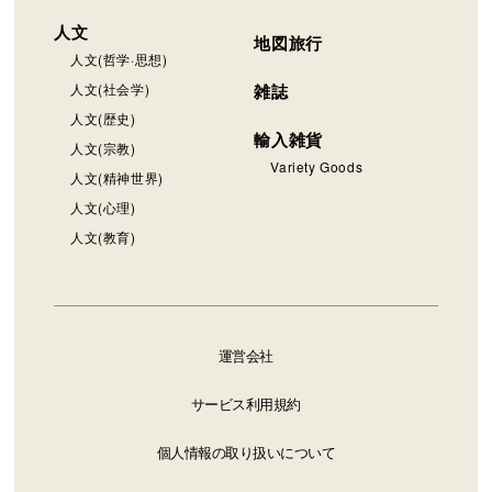
人文
地図旅行
人文(哲学·思想)
人文(社会学)
雑誌
人文(歴史)
輸入雑貨
人文(宗教)
Variety Goods
人文(精神世界)
人文(心理)
人文(教育)
運営会社
サービス利用規約
個人情報の取り扱いについて