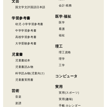
文芸
会計·税務
国文学文評国語日本語
医学·福祉
学習参考書
医学
幼児·小学学習参考書
看護
中学学習参考書
福祉
高校学習参考書
大学受験参考書
理工
理工資格
児童書
理学
児童書絵本
工学
児童書読み物
科学読み物(児童向け)
コンピュータ
児童書実用書
実用
芸術
実用(スポーツ)
音楽
実用(趣味)
楽譜
手帳·カレンダー