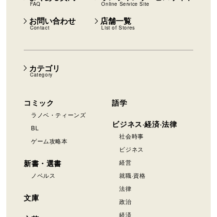
FAQ
Online Service Site
お問い合わせ
店舗一覧
Contact
List of Stores
カテゴリ
Category
コミック
語学
ラノベ・ティーンズ
ビジネス·経済·法律
BL
社会時事
ゲーム攻略本
ビジネス
新書・選書
経営
ノベルス
就職·資格
法律
文庫
政治
経済