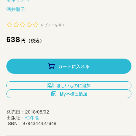
酒井順子
レビューを書く
通
638
円（税込）
常
価
カートに入れる
格
ほしいものに追加
My本棚に追加
発売日：2018/08/02
出版社：
幻冬舎
ISBN：9784344427648