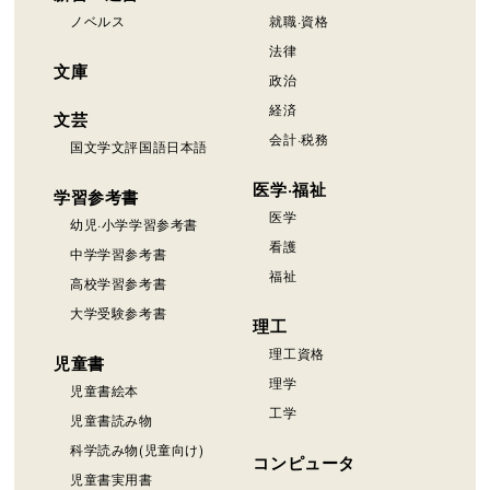
ノベルス
就職·資格
法律
文庫
政治
経済
文芸
会計·税務
国文学文評国語日本語
医学·福祉
学習参考書
医学
幼児·小学学習参考書
看護
中学学習参考書
福祉
高校学習参考書
大学受験参考書
理工
理工資格
児童書
理学
児童書絵本
工学
児童書読み物
科学読み物(児童向け)
コンピュータ
児童書実用書