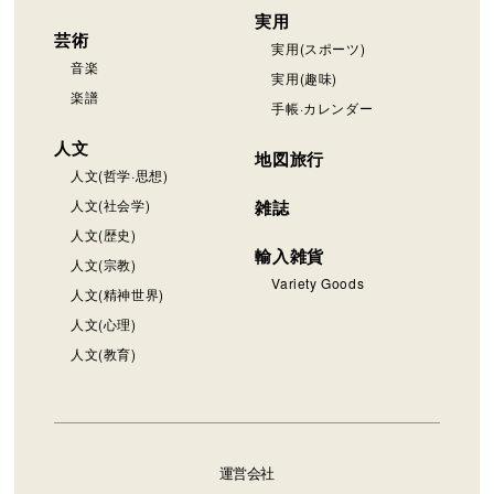
実用
芸術
実用(スポーツ)
音楽
実用(趣味)
楽譜
手帳·カレンダー
人文
地図旅行
人文(哲学·思想)
人文(社会学)
雑誌
人文(歴史)
輸入雑貨
人文(宗教)
Variety Goods
人文(精神世界)
人文(心理)
人文(教育)
運営会社