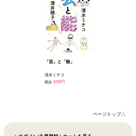
「芸」と「能」
清水ミチコ
638円
税込
ページトップ△