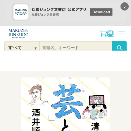
×
コンテンツに
進む
▾
検
索
こだわり
検索
カテゴリー
検索
対
象