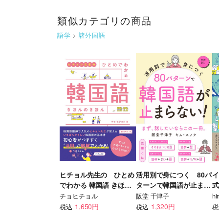
類似カテゴリの商品
語学
>
諸外国語
ヒチョル先生の ひとめ
活用別で身につく 80パ
イ
でわかる 韓国語 きほん
ターンで韓国語が止まら
式
のきほん
ない！
チョヒチョル
阪堂 千津子
hi
1,650円
1,320円
税込
税込
税