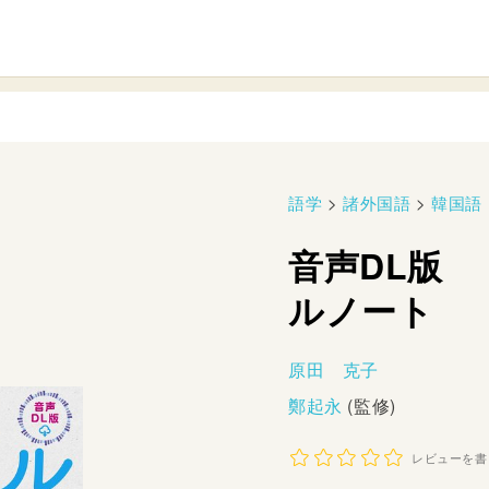
語学
>
諸外国語
>
韓国語
音声DL版
ルノート
原田 克子
鄭起永
(監修)
レビューを書