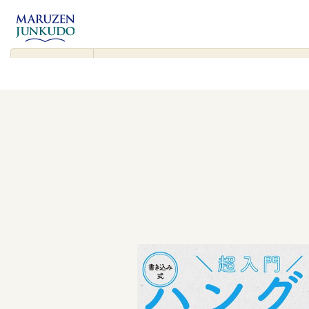
コンテンツ
に進む
▾
検
索
対
象