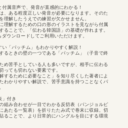
と付属音声で、発音が直感的にわかる！
は、ある程度正しい発音が必要になります。そのた
を理解したうえでの練習が欠かせません。
に理解するための口の形のイラストを見ながら付属
することで、「伝わる韓国語」の基礎が作れます。
らダウンロードしてご利用いただけます。
すい「パッチム」もわかりやすく解説！
するときの壁の一つである「パッチム」（子音で終
ため苦手としている人も多いですが、相手に伝わる
切っても切れない要素です。
解するために必要なこと」を知り尽くした著者によ
たわかりやすい解説で、苦手意識を持つことなくパ
。
表」付き
の組み合わせが一目でわかる反切表（パンジョルピ
にあたる一覧表）を折りたたみ式で巻末に収録。切
貼ることで、より日常的にハングルを目にする環境