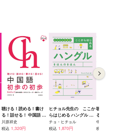
聴ける！読める！書け
ヒチョル先生の ここか
聴ける！読める！書
る！話せる！ 中国語 初
らはじめる ハングル き
る！話せる！ 韓国語 初
歩の初歩 音声ＤＬ版
ほんのきほん
歩の初歩 音声ＤＬ版
川原祥史
チョ・ヒチョル
中山義幸
1,320円
1,870円
1,320円
税込
税込
税込