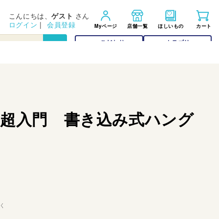
こんにちは、
ゲスト
さん
ログイン
|
会員登録
Myページ
店舗一覧
ほしいもの
カート
こだわり
カテゴリー
検索
検索
 超入門 書き込み式ハング
く