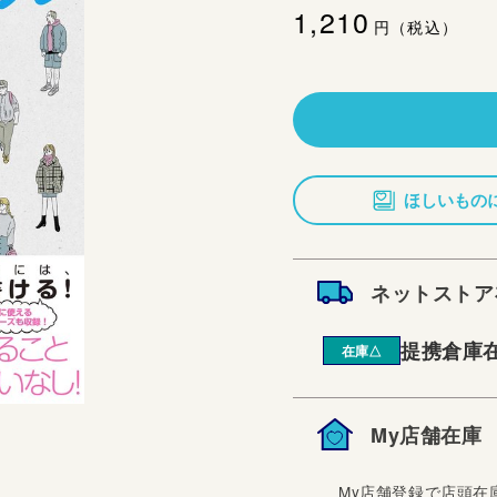
通
1,210
円（税込）
常
価
格
ほしいもの
ネットストア
提携倉庫
在庫△
My店舗在庫
My店舗登録で店頭在