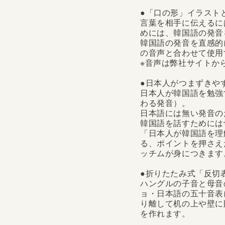
●「口の形」イラスト
言葉を相手に伝えるに
めには、韓国語の発音
韓国語の発音を直感的
の音声と合わせて使用
※音声は弊社サイトか
●日本人がつまずきや
日本人が韓国語を勉強
わる発音）。
日本語には無い発音の
韓国語を話すためには
「日本人が韓国語を理
る、ポイントを押さえ
ッチムが身につきます
●折りたたみ式「反切
ハングルの子音と母音
ョ・日本語の五十音表
り離して机の上や壁に
を作れます。