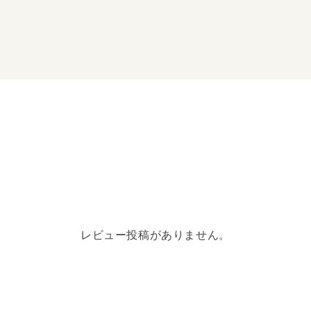
●韓国語を始める人に向
た基本の一冊！韓国語を
た、書き込み式の韓国語
ハングル教室での授業な
『初心者が一番わ...
レビュー投稿がありません。