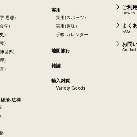
ご利
実用
How to
学·思想)
実用(スポーツ)
よく
会学)
実用(趣味)
FAQ
史)
手帳·カレンダー
お問
教)
Contact
地図旅行
神世界)
理)
雑誌
育)
輸入雑貨
Variety Goods
·経済·法律
事
ス
格