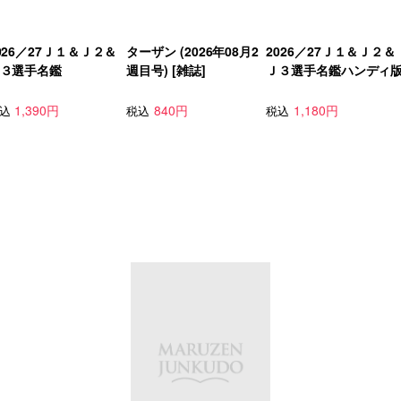
026／27Ｊ１＆Ｊ２＆
ターザン (2026年08月2
2026／27Ｊ１＆Ｊ２＆
３選手名鑑
週目号) [雑誌]
Ｊ３選手名鑑ハンディ
1,390円
840円
1,180円
込
税込
税込