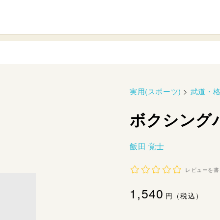
実用(スポーツ)
>
武道・
ボクシング
飯田 覚士
レビューを書
通
1,540
円（税込）
常