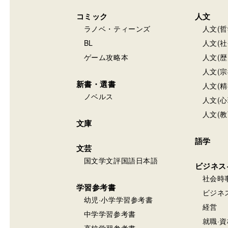
コミック
人文
ラノベ・ティーンズ
人文(哲
BL
人文(社
ゲーム攻略本
人文(歴
人文(宗
新書・選書
人文(精
ノベルス
人文(心
人文(教
文庫
語学
文芸
国文学文評国語日本語
ビジネス
社会時
学習参考書
ビジネ
幼児·小学学習参考書
経営
中学学習参考書
就職·資