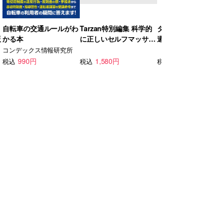
自転車の交通ルールがわ
Tarzan特別編集 科学的
ターザン (2026年07
版
かる本
に正しいセルフマッサー
週目号) [雑誌]
ジ 増補版
コンデックス情報研究所
990円
1,580円
840円
税込
税込
税込