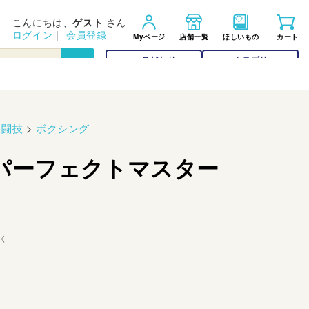
こんにちは、
ゲスト
さん
ログイン
|
会員登録
Myページ
店舗一覧
ほしいもの
カート
こだわり
カテゴリー
検索
検索
格闘技
>
ボクシング
パーフェクトマスター
く