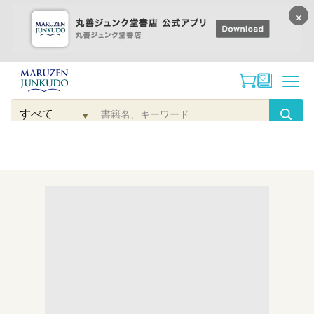
×
コンテンツに
進む
▾
検
索
こだわり
検索
カテゴリー
検索
対
象