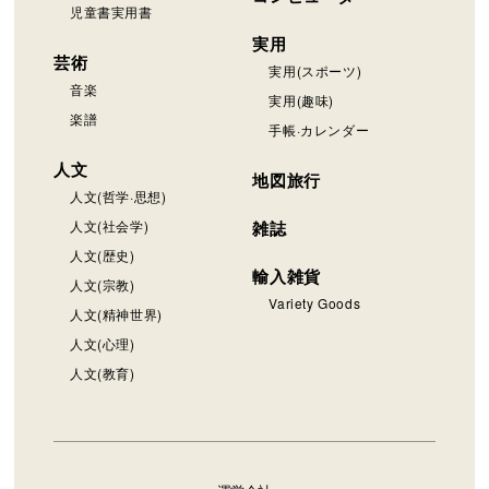
児童書実用書
実用
芸術
実用(スポーツ)
音楽
実用(趣味)
楽譜
手帳·カレンダー
人文
地図旅行
人文(哲学·思想)
人文(社会学)
雑誌
人文(歴史)
輸入雑貨
人文(宗教)
Variety Goods
人文(精神世界)
人文(心理)
人文(教育)