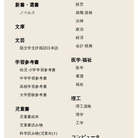
新書・選書
経営
ノベルス
就職·資格
法律
文庫
政治
経済
文芸
会計·税務
国文学文評国語日本語
医学·福祉
学習参考書
医学
幼児·小学学習参考書
看護
中学学習参考書
福祉
高校学習参考書
大学受験参考書
理工
理工資格
児童書
理学
児童書絵本
工学
児童書読み物
科学読み物(児童向け)
コンピュータ