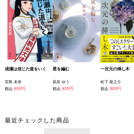
成瀬は信じた道をいく
星を編む
一次元の挿し木
宮島 未奈
凪良 ゆう
松下 龍之介
693円
935円
900円
税込
税込
税込
最近チェックした商品