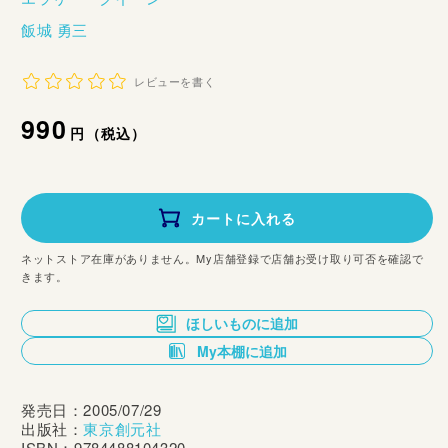
飯城 勇三
レビューを書く
通
990
円（税込）
常
価
カートに入れる
格
ネットストア在庫がありません。My店舗登録で店舗お受け取り可否を確認で
きます。
ほしいものに追加
My本棚に追加
発売日：2005/07/29
出版社：
東京創元社
ISBN：9784488104320