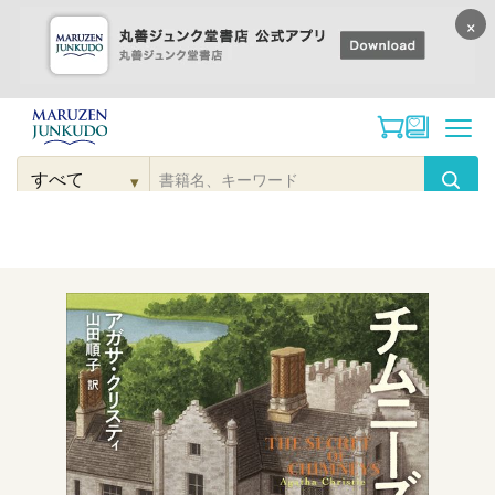
×
コンテンツに
進む
▾
検
索
こだわり
検索
カテゴリー
検索
対
象