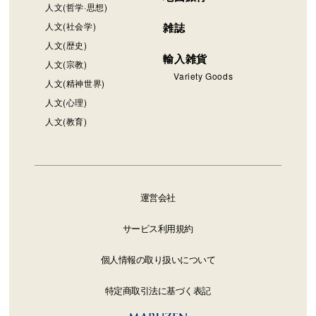
人文(哲学·思想)
人文(社会学)
雑誌
人文(歴史)
輸入雑貨
人文(宗教)
Variety Goods
人文(精神世界)
人文(心理)
人文(教育)
運営会社
サービス利用規約
個人情報の取り扱いについて
特定商取引法に基づく表記