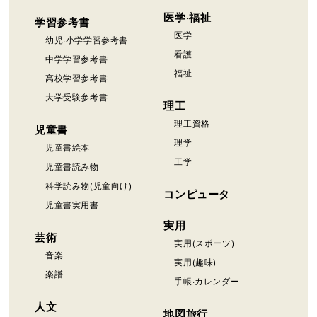
医学·福祉
学習参考書
医学
幼児·小学学習参考書
看護
中学学習参考書
福祉
高校学習参考書
大学受験参考書
理工
理工資格
児童書
理学
児童書絵本
工学
児童書読み物
科学読み物(児童向け)
コンピュータ
児童書実用書
実用
芸術
実用(スポーツ)
音楽
実用(趣味)
楽譜
手帳·カレンダー
人文
地図旅行