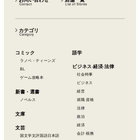
Contact
List of Stores
カテゴリ
Category
コミック
語学
ラノベ・ティーンズ
ビジネス·経済·法律
BL
社会時事
ゲーム攻略本
ビジネス
新書・選書
経営
ノベルス
就職·資格
法律
文庫
政治
経済
文芸
会計·税務
国文学文評国語日本語