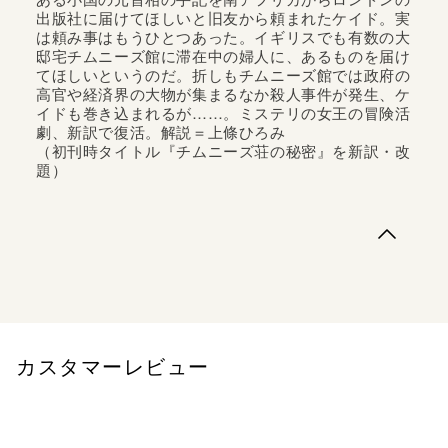
出版社に届けてほしいと旧友から頼まれたケイド。実
は頼み事はもうひとつあった。イギリスでも有数の大
邸宅チムニーズ館に滞在中の婦人に、あるものを届け
てほしいというのだ。折しもチムニーズ館では政府の
高官や経済界の大物が集まるなか殺人事件が発生、ケ
イドも巻き込まれるが……。ミステリの女王の冒険活
劇、新訳で復活。解説＝上條ひろみ
（初刊時タイトル『チムニーズ荘の秘密』を新訳・改
題）
【名作ミステリ新訳プロジェクト】政財界の大物が集まる
館で殺人が！ミステリの女王の冒険活劇、新訳で復活ある
小国の元首相の手記を南アフリカからロンドンの出版社に
届けてほしいと旧友から頼まれたケイド。実は頼み事はも
うひとつあった。イギリスでも有数の大邸宅チムニーズ館
に滞在中の婦人に、あるものを届けて...
カスタマーレビュー