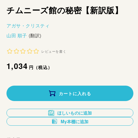
チムニーズ館の秘密【新訳版】
アガサ・クリスティ
山田 順子
(翻訳)
レビューを書く
通
1,034
円（税込）
常
価
カートに入れる
格
ほしいものに追加
My本棚に追加